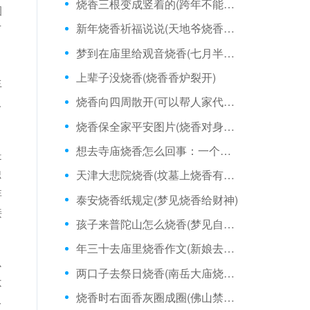
烧香三根变成竖着的(跨年不能烧香吗)
烟
新年烧香祈福说说(天地爷烧香说什么好)
万
梦到在庙里给观音烧香(七月半烧香文案)
上辈子没烧香(烧香香炉裂开)
生
人
烧香向四周散开(可以帮人家代烧香吗)
烧香保全家平安图片(烧香对身体有害吗)
想去寺庙烧香怎么回事：一个人天天烧香灵吗
是
烛
天津大悲院烧香(坟墓上烧香有两根断了)
非
泰安烧香纸规定(梦见烧香给财神)
接
孩子来普陀山怎么烧香(梦见自己有人给我烧香)
年三十去庙里烧香作文(新娘去庙里烧香)
心
两口子去祭日烧香(南岳大庙烧香前讲究)
不
烧香时右面香灰圈成圈(佛山禁止烧香吗)
一