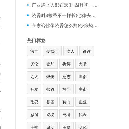
广西烧香人邹在宏(闰四月初一可以烧香吗)
烧香时3根香不一样长(七律去庙里烧香)
所
在家给佛像烧香怎么拜(夸张烧香图片)
生
，
热门标签
山
法宝
使我们
病人
诵读
沉沦
更加
祈祷
天堂
时
必
之火
燃烧
意志
世俗
不
开发
报答
教导
宇宙
恒
改变
根基
转向
正业
开
忍耐
逆境
充满
代表
梦
事物
设立
黑暗
明镜
的