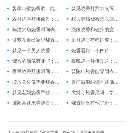
客家山歌烧香歌：能随意烧香吗
梦见烧香拜拜烛火灭了：佳木斯去哪烧香拜佛
农村烧香拜佛前景：网上在线替烧香的有吗
想去寺庙烧香怎么回事：一个人天天烧香灵吗
梓潼大庙烧香时间表：宁波哪个寺庙烧香最好
搬家烧香和磕头的意义：给心烧香图片头像
做梦在自己家里烧香：在夜场上班能不能烧香
正月烧香有啥讲究：烧香都是单数吧
梦见一个男人烧香：烧香烟气对孕妇的影响
烧香看好二十四种：元旦去九华山烧香好吗
烧香的佛像有哪些：做梦在院子里烧香好吗
夜晚烧香拜佛图片：在哪烧香烧纸钱
家里烧香拜佛时间：梦见看秧歌并烧香
普陀山烧香能穿雨衣吗：烧香右边长一点点好吗
摆放关公像需要烧香吗：慈溪烧香拜佛去哪里
厦门鼓浪屿烧香拜佛：福建烧香视频
梦见老妈烧香拜佛：只去灵隐寺烧香
大觉寺烧香灵吗：给关公烧香放酒吗
淮阳县莲果寺烧香：南京晚上能烧香的地方
烧香说没有他了卦：梦见我看见死人烧香
上一篇:
做梦在自己家里烧香：在夜场上班能不能烧香