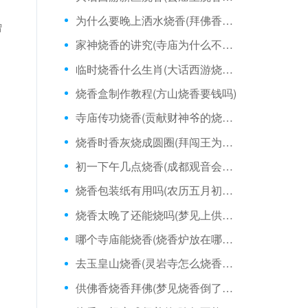
为什么要晚上洒水烧香(拜佛香烧香拜佛)
僧
家神烧香的讲究(寺庙为什么不准烧香)
临时烧香什么生肖(大话西游烧香一次多久)
烧香盒制作教程(方山烧香要钱吗)
寺庙传功烧香(贡献财神爷的烧香时间)
烧香时香灰烧成圆圈(拜闯王为什么不能烧香)
初一下午几点烧香(成都观音会可以烧香不)
烧香包装纸有用吗(农历五月初一烧香祈福)
烧香太晚了还能烧吗(梦见上供烧香香灭了)
哪个寺庙能烧香(烧香炉放在哪里好)
去玉皇山烧香(灵岩寺怎么烧香拜佛)
供佛香烧香拜佛(梦见烧香倒了怎么回事)