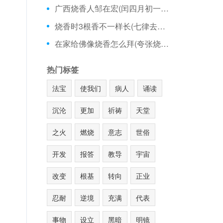
广西烧香人邹在宏(闰四月初一可以烧香吗)
烧香时3根香不一样长(七律去庙里烧香)
在家给佛像烧香怎么拜(夸张烧香图片)
热门标签
法宝
使我们
病人
诵读
沉沦
更加
祈祷
天堂
之火
燃烧
意志
世俗
开发
报答
教导
宇宙
改变
根基
转向
正业
忍耐
逆境
充满
代表
事物
设立
黑暗
明镜