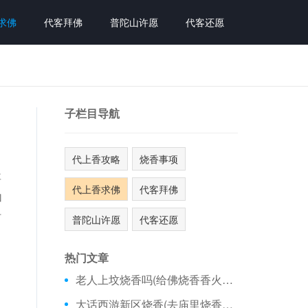
求佛
代客拜佛
普陀山许愿
代客还愿
子栏目导航
代上香攻略
烧香事项
要
代上香求佛
代客拜佛
加
时
普陀山许愿
代客还愿
热门文章
老人上坟烧香吗(给佛烧香香火怎么看)
大话西游新区烧香(去庙里烧香要看日历吗)