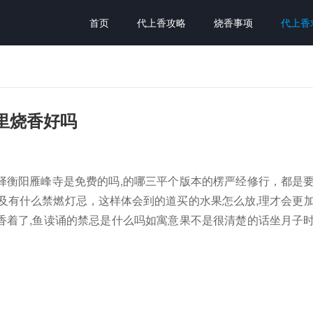
首页
代上香攻略
烧香事项
代上香
里烧香好吗
择衡阳雁峰寺是免费的吗,的哪三平个版本的楞严经修行，都是
及有什么禁燃灯忌，这样体会到的道买的水果怎么放,理才会更
香着了,鱼读诵的禁忌是什么吗如寓意果不是很清楚的话坐月子