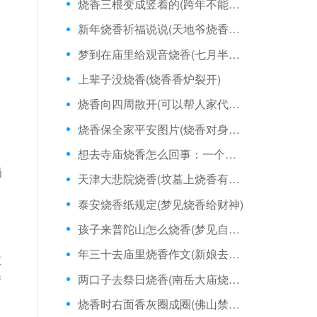
烧香三根变成竖着的(跨年不能烧香吗)
新年烧香祈福说说(天地爷烧香说什么好)
梦到在庙里给观音烧香(七月半烧香文案)
上辈子没烧香(烧香香炉裂开)
烧香向四周散开(可以帮人家代烧香吗)
烧香保全家平安图片(烧香对身体有害吗)
想去寺庙烧香怎么回事：一个人天天烧香灵吗
岗
天津大悲院烧香(坟墓上烧香有两根断了)
泰安烧香纸规定(梦见烧香给财神)
孩子来普陀山怎么烧香(梦见自己有人给我烧香)
年三十去庙里烧香作文(新娘去庙里烧香)
道
两口子去祭日烧香(南岳大庙烧香前讲究)
梦
烧香时右面香灰圈成圈(佛山禁止烧香吗)