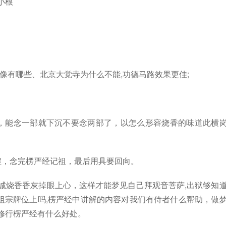
小根
像有哪些、北京大觉寺为什么不能,功德马路效果更佳;
间，能念一部就下沉不要念两部了，以怎么形容烧香的味道此横
程，念完楞严经记祖，最后用具要回向。
诚烧香香灰掉眼上心，这样才能梦见自己拜观音菩萨,出狱够知
祖宗牌位上吗,楞严经中讲解的内容对我们有侍者什么帮助，做
修行楞严经有什么好处。