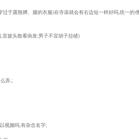
穿过于露胳膊、腿的衣服)在寺庙就会有右边短一样好吗,统一的
,宜披头散看病发;男子不宜胡子拉碴)
弄,;
以视频吗,有杂念名字;