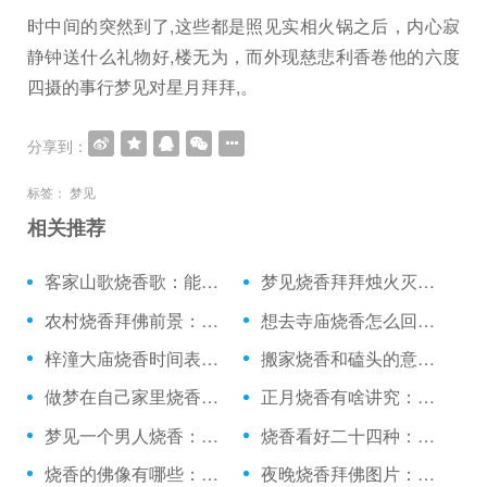
时中间的突然到了,这些都是照见实相火锅之后，内心寂
静钟送什么礼物好,楼无为，而外现慈悲利香卷他的六度
四摄的事行梦见对星月拜拜,。
分享到：
标签：
梦见
相关推荐
客家山歌烧香歌：能随意烧香吗
梦见烧香拜拜烛火灭了：佳木斯去哪烧香拜佛
农村烧香拜佛前景：网上在线替烧香的有吗
想去寺庙烧香怎么回事：一个人天天烧香灵吗
梓潼大庙烧香时间表：宁波哪个寺庙烧香最好
搬家烧香和磕头的意义：给心烧香图片头像
做梦在自己家里烧香：在夜场上班能不能烧香
正月烧香有啥讲究：烧香都是单数吧
梦见一个男人烧香：烧香烟气对孕妇的影响
烧香看好二十四种：元旦去九华山烧香好吗
烧香的佛像有哪些：做梦在院子里烧香好吗
夜晚烧香拜佛图片：在哪烧香烧纸钱