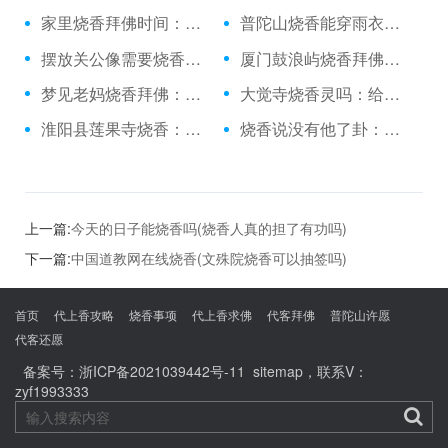
家里烧香拜佛时间：梦见看秧歌并烧香
普陀山烧香能穿雨衣吗：烧香右边长一点点好吗
摆放关公像需要烧香吗：慈溪烧香拜佛去哪里
厦门鼓浪屿烧香拜佛：福建烧香视频
梦见老妈烧香拜佛：只去灵隐寺烧香
大觉寺烧香灵吗：给关公烧香放酒吗
淮阳县莲果寺烧香：南京晚上能烧香的地方
烧香说没有他了卦：梦见我看见死人烧香
上一篇:
今天的日子能烧香吗(烧香人真的担了有功吗)
下一篇:
中国道教网在线烧香(文殊院烧香可以抽签吗)
首页
代上香攻略
烧香事项
代上香求佛
代客拜佛
普陀山许愿
代客还愿
备案号：
浙ICP备2021039442号-11
sitemap
，联系V：
zyf1993333