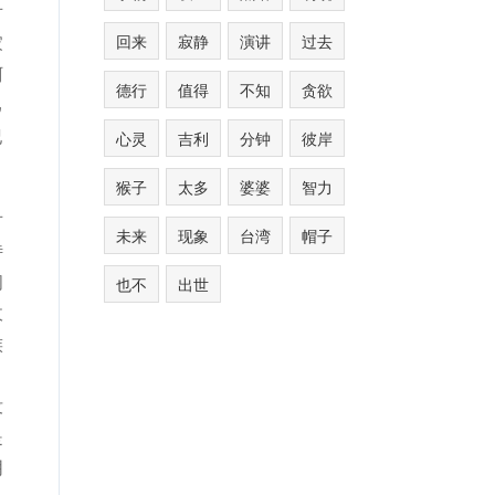
对
回来
寂静
演讲
过去
家
阿
德行
值得
不知
贪欲
己
纪
心灵
吉利
分钟
彼岸
猴子
太多
婆婆
智力
对
未来
现象
台湾
帽子
侍
问
也不
出世
收
族
，
没
是
阴