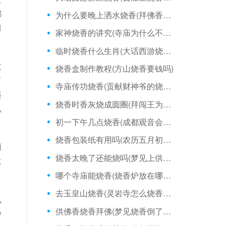
都
为什么要晚上洒水烧香(拜佛香烧香拜佛)
期
家神烧香的讲究(寺庙为什么不准烧香)
临时烧香什么生肖(大话西游烧香一次多久)
过
烧香盒制作教程(方山烧香要钱吗)
庙
寺庙传功烧香(贡献财神爷的烧香时间)
起
烧香时香灰烧成圆圈(拜闯王为什么不能烧香)
,
初一下午几点烧香(成都观音会可以烧香不)
烧香包装纸有用吗(农历五月初一烧香祈福)
厕
烧香太晚了还能烧吗(梦见上供烧香香灭了)
生
哪个寺庙能烧香(烧香炉放在哪里好)
去玉皇山烧香(灵岩寺怎么烧香拜佛)
么
供佛香烧香拜佛(梦见烧香倒了怎么回事)
种