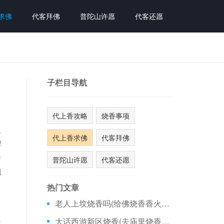
求佛
代客拜佛
普陀山许愿
代客还愿
子栏目导航
代上香攻略
烧香事项
姐
代上香求佛
代客拜佛
牌
给
普陀山许愿
代客还愿
姐
热门文章
老人上坟烧香吗(给佛烧香香火怎么看)
，
大话西游新区烧香(去庙里烧香要看日历吗)
散