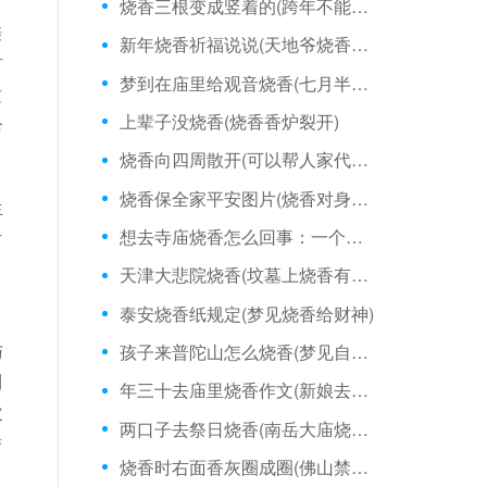
，
烧香三根变成竖着的(跨年不能烧香吗)
亲
新年烧香祈福说说(天地爷烧香说什么好)
有
梦到在庙里给观音烧香(七月半烧香文案)
这
上辈子没烧香(烧香香炉裂开)
给
烧香向四周散开(可以帮人家代烧香吗)
烧香保全家平安图片(烧香对身体有害吗)
生
想去寺庙烧香怎么回事：一个人天天烧香灵吗
女
，
天津大悲院烧香(坟墓上烧香有两根断了)
泰安烧香纸规定(梦见烧香给财神)
与
孩子来普陀山怎么烧香(梦见自己有人给我烧香)
到
年三十去庙里烧香作文(新娘去庙里烧香)
次
两口子去祭日烧香(南岳大庙烧香前讲究)
轿
烧香时右面香灰圈成圈(佛山禁止烧香吗)