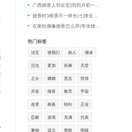
广西烧香人邹在宏(闰四月初一可以烧香吗)
汉
烧香时3根香不一样长(七律去庙里烧香)
时
在家给佛像烧香怎么拜(夸张烧香图片)
有
热门标签
小
法宝
使我们
病人
诵读
烧
沉沦
更加
祈祷
天堂
束
亲
之火
燃烧
意志
世俗
针
诀
开发
报答
教导
宇宙
改变
根基
转向
正业
忍耐
逆境
充满
代表
小
事物
设立
黑暗
明镜