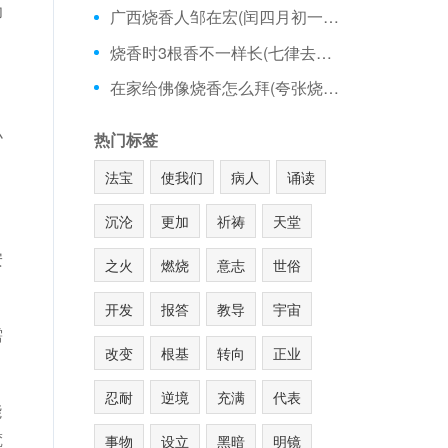
功
广西烧香人邹在宏(闰四月初一可以烧香吗)
烧香时3根香不一样长(七律去庙里烧香)
在家给佛像烧香怎么拜(夸张烧香图片)
小
热门标签
法宝
使我们
病人
诵读
沉沦
更加
祈祷
天堂
安
之火
燃烧
意志
世俗
开发
报答
教导
宇宙
需
改变
根基
转向
正业
忍耐
逆境
充满
代表
能
梵
事物
设立
黑暗
明镜