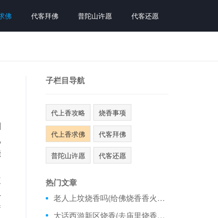
求佛
代客拜佛
普陀山许愿
代客还愿
子栏目导航
代上香攻略
烧香事项
州
代上香求佛
代客拜佛
九
能
普陀山许愿
代客还愿
、
五
热门文章
界
老人上坟烧香吗(给佛烧香香火怎么看)
梦
大话西游新区烧香(去庙里烧香要看日历吗)