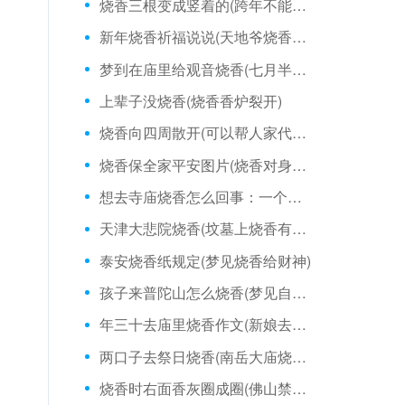
烧香三根变成竖着的(跨年不能烧香吗)
新年烧香祈福说说(天地爷烧香说什么好)
梦到在庙里给观音烧香(七月半烧香文案)
上辈子没烧香(烧香香炉裂开)
烧香向四周散开(可以帮人家代烧香吗)
烧香保全家平安图片(烧香对身体有害吗)
想去寺庙烧香怎么回事：一个人天天烧香灵吗
天津大悲院烧香(坟墓上烧香有两根断了)
泰安烧香纸规定(梦见烧香给财神)
孩子来普陀山怎么烧香(梦见自己有人给我烧香)
年三十去庙里烧香作文(新娘去庙里烧香)
两口子去祭日烧香(南岳大庙烧香前讲究)
烧香时右面香灰圈成圈(佛山禁止烧香吗)