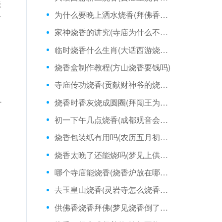
夹
为什么要晚上洒水烧香(拜佛香烧香拜佛)
看
家神烧香的讲究(寺庙为什么不准烧香)
临时烧香什么生肖(大话西游烧香一次多久)
烧香盒制作教程(方山烧香要钱吗)
寺庙传功烧香(贡献财神爷的烧香时间)
烧香时香灰烧成圆圈(拜闯王为什么不能烧香)
什
初一下午几点烧香(成都观音会可以烧香不)
烧香包装纸有用吗(农历五月初一烧香祈福)
烧香太晚了还能烧吗(梦见上供烧香香灭了)
哪个寺庙能烧香(烧香炉放在哪里好)
去玉皇山烧香(灵岩寺怎么烧香拜佛)
供佛香烧香拜佛(梦见烧香倒了怎么回事)