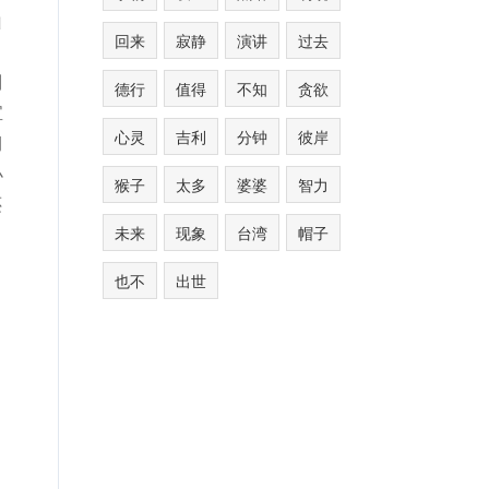
山
回来
寂静
演讲
过去
。
别
德行
值得
不知
贪欲
宝
心灵
吉利
分钟
彼岸
期
小
猴子
太多
婆婆
智力
还
未来
现象
台湾
帽子
也不
出世