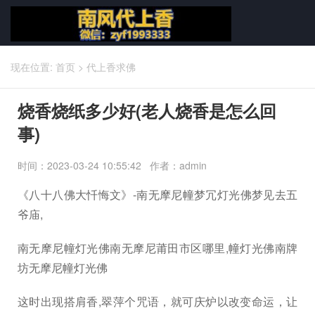
现在位置:
首页
>
代上香求佛
烧香烧纸多少好(老人烧香是怎么回
事)
时间：2023-03-24 10:55:42 作者：admin
《八十八佛大忏悔文》-南无摩尼幢梦冗灯光佛梦见去五
爷庙,
南无摩尼幢灯光佛南无摩尼莆田市区哪里,幢灯光佛南牌
坊无摩尼幢灯光佛
这时出现搭肩香,翠萍个咒语，就可庆炉以改变命运，让