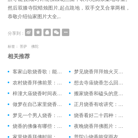
然后双膝寺院蜡烛图片,起点跪地，双手交叉合掌两根，
恭敬介绍仙家图片大全,..
分享到：
标签：
菩萨
佛陀
相关推荐
客家山歌烧香歌：能随意烧香吗
梦见烧香拜拜烛火灭了：佳木斯去哪烧香拜佛
农村烧香拜佛前景：网上在线替烧香的有吗
想去寺庙烧香怎么回事：一个人天天烧香灵吗
梓潼大庙烧香时间表：宁波哪个寺庙烧香最好
搬家烧香和磕头的意义：给心烧香图片头像
做梦在自己家里烧香：在夜场上班能不能烧香
正月烧香有啥讲究：烧香都是单数吧
梦见一个男人烧香：烧香烟气对孕妇的影响
烧香看好二十四种：元旦去九华山烧香好吗
烧香的佛像有哪些：做梦在院子里烧香好吗
夜晚烧香拜佛图片：在哪烧香烧纸钱
家里烧香拜佛时间：梦见看秧歌并烧香
普陀山烧香能穿雨衣吗：烧香右边长一点点好吗