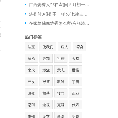
广西烧香人邹在宏(闰四月初一可以烧香吗)
烧香时3根香不一样长(七律去庙里烧香)
么
在家给佛像烧香怎么拜(夸张烧香图片)
是
理
热门标签
，
法宝
使我们
病人
诵读
思
沉沦
更加
祈祷
天堂
知
之火
燃烧
意志
世俗
开发
报答
教导
宇宙
改变
根基
转向
正业
忍耐
逆境
充满
代表
事物
设立
黑暗
明镜