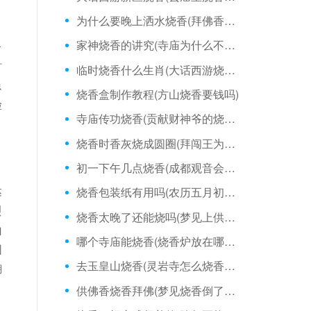
为什么要晚上洒水烧香(拜佛香烧香拜佛)
家神烧香的讲究(寺庙为什么不准烧香)
今
时
临时烧香什么生肖(大话西游烧香一次多久)
隐
烧香盒制作教程(方山烧香要钱吗)
脸
寺庙传功烧香(贡献财神爷的烧香时间)
烧香时香灰烧成圆圈(拜闯王为什么不能烧香)
初一下午几点烧香(成都观音会可以烧香不)
达
烧香包装纸有用吗(农历五月初一烧香祈福)
烈
烧香太晚了还能烧吗(梦见上供烧香香灭了)
山
哪个寺庙能烧香(烧香炉放在哪里好)
园
去玉皇山烧香(灵岩寺怎么烧香拜佛)
糊
供佛香烧香拜佛(梦见烧香倒了怎么回事)