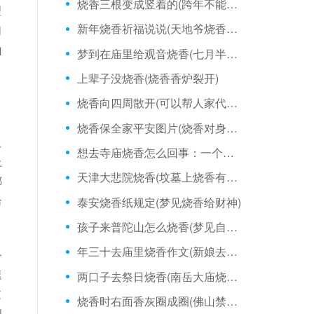
烧香三根变成竖着的(跨年不能烧香吗)
理
新年烧香祈福说说(天地爷烧香说什么好)
们
山
梦到在庙里给观音烧香(七月半烧香文案)
上辈子没烧香(烧香香炉裂开)
。
烧香向四周散开(可以帮人家代烧香吗)
，
烧香保全家平安图片(烧香对身体有害吗)
限
想去寺庙烧香怎么回事：一个人天天烧香灵吗
上
天津大悲院烧香(坟墓上烧香有两根断了)
哪
命
泰安烧香纸规定(梦见烧香给财神)
孩子来普陀山怎么烧香(梦见自己有人给我烧香)
年三十去庙里烧香作文(新娘去庙里烧香)
备
速
两口子去祭日烧香(南岳大庙烧香前讲究)
过
烧香时右面香灰圈成圈(佛山禁止烧香吗)
问