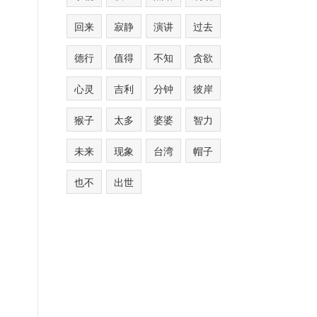
回来
寂静
演讲
过去
德行
值得
不知
贪欲
心灵
吉利
分钟
彼岸
猴子
太多
婆婆
智力
未来
现象
台湾
帽子
也不
出世