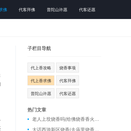
求佛
代客拜佛
普陀山许愿
代客还愿
子栏目导航
代上香攻略
烧香事项
解
代上香求佛
代客拜佛
们
普陀山许愿
代客还愿
热门文章
老人上坟烧香吗(给佛烧香香火怎么看)
今
还
大话西游新区烧香(去庙里烧香要看日历吗)