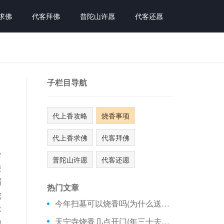
求佛
代客拜佛
普陀山许愿
代客还愿
子栏目导航
代上香攻略
烧香事项
代上香求佛
代客拜佛
会
普陀山许愿
代客还愿
类
届
热门文章
陀
今年扫墓可以烧香吗(为什么送灶王爷烧香)
本
天宁寺烧香几点开门(年三十去大雁塔烧香)
都