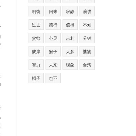
点
明镜
回来
寂静
演讲
过去
德行
值得
不知
方
内
贪欲
心灵
吉利
分钟
谱
彼岸
猴子
太多
婆婆
，
智力
未来
现象
台湾
奉
帽子
也不
印
疑
,
次
禺