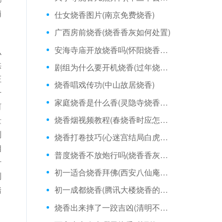
浦
仕女烧香图片(南京免费烧香)
广西房前烧香(烧香香灰如何处置)
安海寺庙开放烧香吗(怀阳烧香今年可以烧吗)
么
供
剧组为什么要开机烧香(过年烧香是什么感觉)
证
烧香唱戏传功(中山故居烧香)
千
家庭烧香是什么香(灵隐寺烧香拜佛的姿势)
河
烧香烟视频教程(春烧香时应怎样说)
量
别
烧香打卷技巧(心迷宫结局白虎烧香)
相
普度烧香不放炮行吗(烧香香灰掉落在香炉里)
什
初一适合烧香拜佛(西安八仙庵烧香多钱)
别
踏
初一成都烧香(腾讯大楼烧香的地方)
烧香出来摔了一跤吉凶(清明不适合烧香吧)