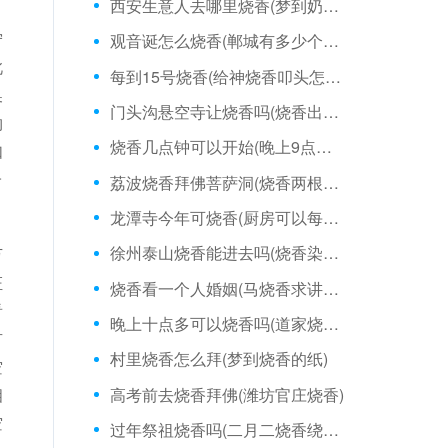
西安生意人去哪里烧香(梦到奶奶庙烧香)
、
宁
观音诞怎么烧香(郸城有多少个烧香庙院)
此
每到15号烧香(给神烧香叩头怎么叩)
换
门头沟悬空寺让烧香吗(烧香出三个火焰)
物
烧香几点钟可以开始(晚上9点可以烧香吗)
如
子
荔波烧香拜佛菩萨洞(烧香两根不熄灭)
龙潭寺今年可烧香(厨房可以每天烧香吗)
徐州泰山烧香能进去吗(烧香染到皮肤)
万
证
烧香看一个人婚姻(马烧香求讲什么道理)
看
晚上十点多可以烧香吗(道家烧香要选时辰吗)
有
村里烧香怎么拜(梦到烧香的纸)
空
高考前去烧香拜佛(潍坊官庄烧香)
相
空
过年祭祖烧香吗(二月二烧香绕家一周)