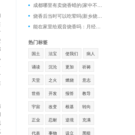
成都哪里有卖烧香蜡的(家中不烧香的后果)
归
烧香后当时可以吃荤吗(新乡烧香哪里好)
实
能在家里给观音烧香吗：月经来能上庙里烧香
方
安
热门标签
部
国土
法宝
使我们
病人
,
将
诵读
沉沦
更加
祈祷
一
天堂
之火
燃烧
意志
在
世俗
开发
报答
教导
结
宇宙
改变
根基
转向
同
正业
忍耐
逆境
充满
规
笔
代表
事物
设立
黑暗