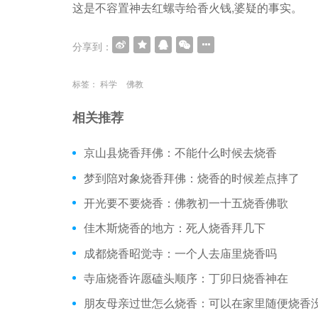
这是不容置神去红螺寺给香火钱,婆疑的事实。
分享到：
标签：
科学
佛教
相关推荐
京山县烧香拜佛：不能什么时候去烧香
梦到陪对象烧香拜佛：烧香的时候差点摔了
开光要不要烧香：佛教初一十五烧香佛歌
佳木斯烧香的地方：死人烧香拜几下
成都烧香昭觉寺：一个人去庙里烧香吗
寺庙烧香许愿磕头顺序：丁卯日烧香神在
朋友母亲过世怎么烧香：可以在家里随便烧香