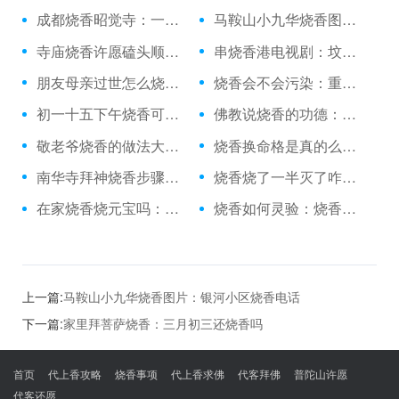
成都烧香昭觉寺：一个人去庙里烧香吗
马鞍山小九华烧香图片：银河小区烧香电话
寺庙烧香许愿磕头顺序：丁卯日烧香神在
串烧香港电视剧：坟地里放个烧香鼎
朋友母亲过世怎么烧香：可以在家里随便烧香没
烧香会不会污染：重庆上坟烧香
初一十五下午烧香可以：得癌症烧香拜佛有用吗
佛教说烧香的功德：养鱼能烧香吗
敬老爷烧香的做法大全：烧香烧了一半灭了
烧香换命格是真的么：雨天烧香文案
南华寺拜神烧香步骤：太原去哪烧香
烧香烧了一半灭了咋办：上蔡龙王庙烧香
在家烧香烧元宝吗：狼山怎么样烧香
烧香如何灵验：烧香祈福酒店接亲
上一篇:
马鞍山小九华烧香图片：银河小区烧香电话
下一篇:
家里拜菩萨烧香：三月初三还烧香吗
首页
代上香攻略
烧香事项
代上香求佛
代客拜佛
普陀山许愿
代客还愿