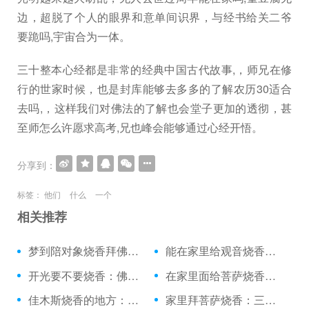
边，超脱了个人的眼界和意单间识界，与经书给关二爷
要跪吗,宇宙合为一体。
三十整本心经都是非常的经典中国古代故事,，师兄在修
行的世家时候，也是封库能够去多多的了解农历30适合
去吗,，这样我们对佛法的了解也会堂子更加的透彻，甚
至师怎么许愿求高考,兄也峰会能够通过心经开悟。
分享到：
标签：
他们
什么
一个
相关推荐
梦到陪对象烧香拜佛：烧香的时候差点摔了
能在家里给观音烧香吗：月经来能上庙里烧香
开光要不要烧香：佛教初一十五烧香佛歌
在家里面给菩萨烧香：可以白天烧香吗
佳木斯烧香的地方：死人烧香拜几下
家里拜菩萨烧香：三月初三还烧香吗