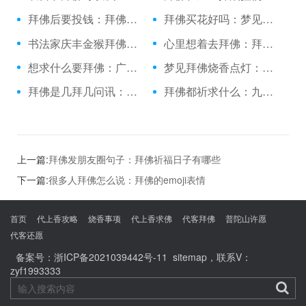
拜佛后要投钱：拜佛香折了有啥说法吗
拜佛买花好吗：梦见和方丈一起拜佛
书法家庆丰金猴拜佛：做业绩烧香拜佛
心里想着去拜佛：拜佛以后能吃饭吗
想求什么要拜佛：广东拜佛烧香
梦见拜佛烧香点灯：跪拜佛祖的句子
拜佛是几拜几问讯：到青海应该怎么拜佛
拜佛都祈求什么：九江哪里拜佛最灵
上一篇:
拜佛发朋友圈句子：拜佛祈福日子有哪些
下一篇:
很多人拜佛怎么说：拜佛的emoji表情
首页
代上香攻略
烧香事项
代上香求佛
代客拜佛
普陀山许愿
代客还愿
备案号：
浙ICP备2021039442号-11
sitemap
，联系V：
zyf1993333