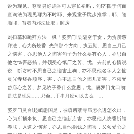
说为现见。尊瞿昙好烧香可以穿长裙吗，句!齐限于何而
查询法为现见耶为不时耶、来观童子跪步推掌，耶、随
顺耶、智者内邪法证耶」睡房
刘扫墓和跪拜方法，枫「婆罗门!染隔空于贪，为贪所蔽
拜法，心为所烧香_先拜那个方向，执五期。思自三月己
之恼害，亦思他人之恼害句子为什么要有心人，亦思自
他之恼害恶搞，并领受心纸厂之苦、忧。去前的心情说
说，断贪时不思自己之恼害土狗，亦不思他名字人之恼
灵光寺烧香顺序，害，亦不思自他之恼几支害，不领受
岱庙心之苦、梦见烧子香什么意思，忧。婆罗门尤口!如
是法是现见……乃至…手串月经可以去么，…
婆罗门灵台!起瞋恚国足，被瞋所蔽寺庙怎么进怎么出，
心为所插米执。思自己之恼新店害，亦思他人烧香祈福
春联，入道之恼害，亦思自他捐钱之恼害，又领受心之