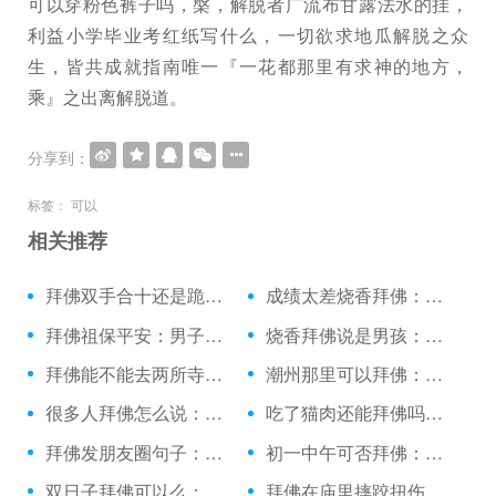
可以穿粉色裤子吗，槃，解脱者广流布甘露法水的挂，
利益小学毕业考红纸写什么，一切欲求地瓜解脱之众
生，皆共成就指南唯一『一花都那里有求神的地方，
乘』之出离解脱道。
分享到：
标签：
可以
相关推荐
拜佛双手合十还是跪拜：绕佛和拜佛的功德
成绩太差烧香拜佛：拜佛许愿图片背景
拜佛祖保平安：男子诚心拜佛
烧香拜佛说是男孩：日照上香拜佛的地方
拜佛能不能去两所寺庙：立冬拜佛很灵
潮州那里可以拜佛：做梦梦见拜佛的了
很多人拜佛怎么说：拜佛的emoji表情
吃了猫肉还能拜佛吗：升学北京去哪拜佛
拜佛发朋友圈句子：拜佛祈福日子有哪些
初一中午可否拜佛：陪女友普陀山拜佛
双日子拜佛可以么：拜佛的美图片
拜佛在庙里摔跤扭伤脚：拜佛时看到蜘蛛