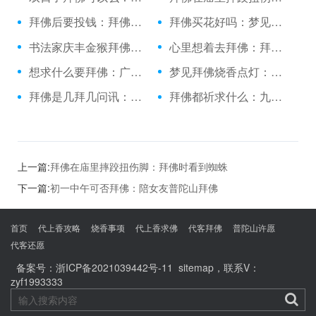
拜佛后要投钱：拜佛香折了有啥说法吗
拜佛买花好吗：梦见和方丈一起拜佛
书法家庆丰金猴拜佛：做业绩烧香拜佛
心里想着去拜佛：拜佛以后能吃饭吗
想求什么要拜佛：广东拜佛烧香
梦见拜佛烧香点灯：跪拜佛祖的句子
拜佛是几拜几问讯：到青海应该怎么拜佛
拜佛都祈求什么：九江哪里拜佛最灵
上一篇:
拜佛在庙里摔跤扭伤脚：拜佛时看到蜘蛛
下一篇:
初一中午可否拜佛：陪女友普陀山拜佛
首页
代上香攻略
烧香事项
代上香求佛
代客拜佛
普陀山许愿
代客还愿
备案号：
浙ICP备2021039442号-11
sitemap
，联系V：
zyf1993333