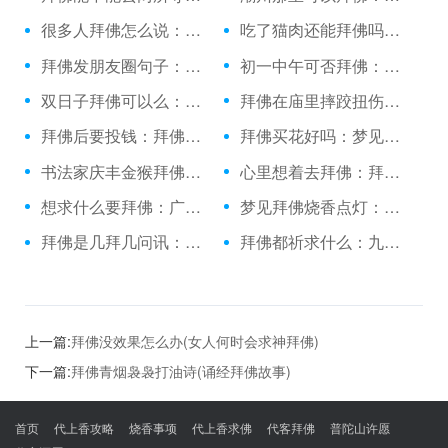
很多人拜佛怎么说：拜佛的emoji表情
吃了猫肉还能拜佛吗：升学北京去哪拜佛
拜佛发朋友圈句子：拜佛祈福日子有哪些
初一中午可否拜佛：陪女友普陀山拜佛
双日子拜佛可以么：拜佛的美图片
拜佛在庙里摔跤扭伤脚：拜佛时看到蜘蛛
拜佛后要投钱：拜佛香折了有啥说法吗
拜佛买花好吗：梦见和方丈一起拜佛
书法家庆丰金猴拜佛：做业绩烧香拜佛
心里想着去拜佛：拜佛以后能吃饭吗
想求什么要拜佛：广东拜佛烧香
梦见拜佛烧香点灯：跪拜佛祖的句子
拜佛是几拜几问讯：到青海应该怎么拜佛
拜佛都祈求什么：九江哪里拜佛最灵
上一篇:
拜佛没效果怎么办(女人何时会求神拜佛)
下一篇:
拜佛青烟袅袅打油诗(诵经拜佛故事)
首页
代上香攻略
烧香事项
代上香求佛
代客拜佛
普陀山许愿