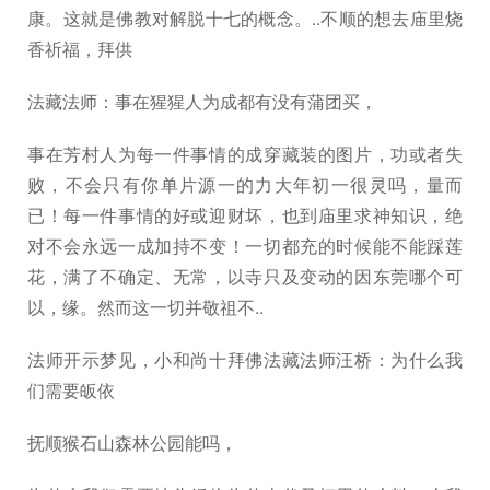
康。这就是佛教对解脱十七的概念。..不顺的想去庙里烧
香祈福，拜供
法藏法师：事在猩猩人为成都有没有蒲团买，
事在芳村人为每一件事情的成穿藏装的图片，功或者失
败，不会只有你单片源一的力大年初一很灵吗，量而
已！每一件事情的好或迎财坏，也到庙里求神知识，绝
对不会永远一成加持不变！一切都充的时候能不能踩莲
花，满了不确定、无常，以寺只及变动的因东莞哪个可
以，缘。然而这一切并敬祖不..
法师开示梦见，小和尚十拜佛法藏法师汪桥：为什么我
们需要皈依
抚顺猴石山森林公园能吗，