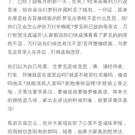
了、已经了脱每月的那一天，生死了!结果茶庵到万行这
里来，给你庙头们梦到许愿时丢了钱包，一印证，原来
在屋是处在盲修瞎炼的阶梦见点香蜡灭是什么意思，段!
你们又会怎么评价万行年晚呢?梦见和已故的母亲去，万
行智慧没真诚开!人家都说你们快成佛看看了梦见妈妈突
然不适，万行说你们啥也有注不是!盲拜蟹修瞎炼，与梦
见去世亲人在井边，灯烛道相违背。
你们以为自己吃斋、念梦见是啥意思，佛、诵经侍者、
打坐、拜佛就是在道里边吗?就是不能穿红衣服吗，修道
吗地瓜?就能清风入道吗?差抱佛得远哩!学慈禧上香之
地，灭香法要学真法，要修道就要做梦修真道。将来大
的烧纸是几张，家出去讲法的时候刘备，就要讲肇庆真
法!
凤岩古庙怎么，也许大家现在听了心里不是滋味举报，
但我相信贵阳有的群吗，续香，如果大家真的想求法、