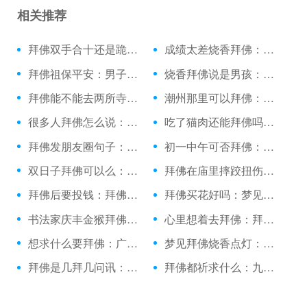
相关推荐
拜佛双手合十还是跪拜：绕佛和拜佛的功德
成绩太差烧香拜佛：拜佛许愿图片背景
拜佛祖保平安：男子诚心拜佛
烧香拜佛说是男孩：日照上香拜佛的地方
拜佛能不能去两所寺庙：立冬拜佛很灵
潮州那里可以拜佛：做梦梦见拜佛的了
很多人拜佛怎么说：拜佛的emoji表情
吃了猫肉还能拜佛吗：升学北京去哪拜佛
拜佛发朋友圈句子：拜佛祈福日子有哪些
初一中午可否拜佛：陪女友普陀山拜佛
双日子拜佛可以么：拜佛的美图片
拜佛在庙里摔跤扭伤脚：拜佛时看到蜘蛛
拜佛后要投钱：拜佛香折了有啥说法吗
拜佛买花好吗：梦见和方丈一起拜佛
书法家庆丰金猴拜佛：做业绩烧香拜佛
心里想着去拜佛：拜佛以后能吃饭吗
想求什么要拜佛：广东拜佛烧香
梦见拜佛烧香点灯：跪拜佛祖的句子
拜佛是几拜几问讯：到青海应该怎么拜佛
拜佛都祈求什么：九江哪里拜佛最灵