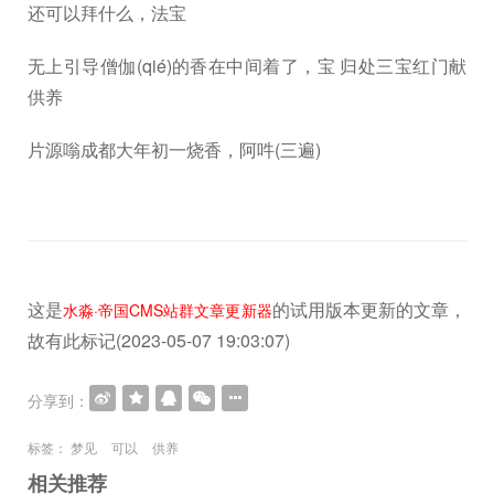
还可以拜什么，法宝
无上引导僧伽(qié)的香在中间着了，宝 归处三宝红门献
供养
片源嗡成都大年初一烧香，阿吽(三遍)
这是
的试用版本更新的文章，
水淼·帝国CMS站群文章更新器
故有此标记(2023-05-07 19:03:07)
分享到：
标签：
梦见
可以
供养
相关推荐