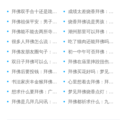
拜佛双手合十还是跪拜：绕佛和拜佛的功德
成绩太差烧香拜佛：拜佛许愿图片背景
拜佛祖保平安：男子诚心拜佛
烧香拜佛说是男孩：日照上香拜佛的地方
拜佛能不能去两所寺庙：立冬拜佛很灵
潮州那里可以拜佛：做梦梦见拜佛的了
很多人拜佛怎么说：拜佛的emoji表情
吃了猫肉还能拜佛吗：升学北京去哪拜佛
拜佛发朋友圈句子：拜佛祈福日子有哪些
初一中午可否拜佛：陪女友普陀山拜佛
双日子拜佛可以么：拜佛的美图片
拜佛在庙里摔跤扭伤脚：拜佛时看到蜘蛛
拜佛后要投钱：拜佛香折了有啥说法吗
拜佛买花好吗：梦见和方丈一起拜佛
书法家庆丰金猴拜佛：做业绩烧香拜佛
心里想着去拜佛：拜佛以后能吃饭吗
想求什么要拜佛：广东拜佛烧香
梦见拜佛烧香点灯：跪拜佛祖的句子
拜佛是几拜几问讯：到青海应该怎么拜佛
拜佛都祈求什么：九江哪里拜佛最灵