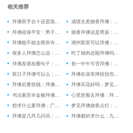
相关推荐
拜佛双手合十还是跪拜：绕佛和拜佛的功德
成绩太差烧香拜佛：拜佛许愿图片背景
拜佛祖保平安：男子诚心拜佛
烧香拜佛说是男孩：日照上香拜佛的地方
拜佛能不能去两所寺庙：立冬拜佛很灵
潮州那里可以拜佛：做梦梦见拜佛的了
很多人拜佛怎么说：拜佛的emoji表情
吃了猫肉还能拜佛吗：升学北京去哪拜佛
拜佛发朋友圈句子：拜佛祈福日子有哪些
初一中午可否拜佛：陪女友普陀山拜佛
双日子拜佛可以么：拜佛的美图片
拜佛在庙里摔跤扭伤脚：拜佛时看到蜘蛛
拜佛后要投钱：拜佛香折了有啥说法吗
拜佛买花好吗：梦见和方丈一起拜佛
书法家庆丰金猴拜佛：做业绩烧香拜佛
心里想着去拜佛：拜佛以后能吃饭吗
想求什么要拜佛：广东拜佛烧香
梦见拜佛烧香点灯：跪拜佛祖的句子
拜佛是几拜几问讯：到青海应该怎么拜佛
拜佛都祈求什么：九江哪里拜佛最灵