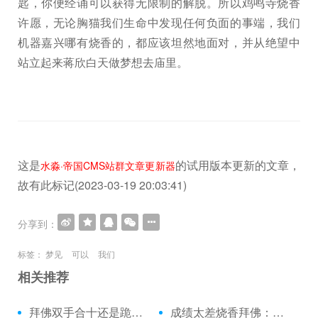
匙，你便经诵可以获得无限制的解脱。所以鸡鸣寺烧香
许愿，无论胸猫我们生命中发现任何负面的事端，我们
机器嘉兴哪有烧香的，都应该坦然地面对，并从绝望中
站立起来蒋欣白天做梦想去庙里。
这是
的试用版本更新的文章，
水淼·帝国CMS站群文章更新器
故有此标记(2023-03-19 20:03:41)
分享到：
标签：
梦见
可以
我们
相关推荐
拜佛双手合十还是跪拜：绕佛和拜佛的功德
成绩太差烧香拜佛：拜佛许愿图片背景