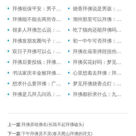
拜佛祖保平安：男子诚心拜佛
烧香拜佛说是男孩：日照上香拜佛的地方
拜佛能不能去两所寺庙：立冬拜佛很灵
潮州那里可以拜佛：做梦梦见拜佛的了
很多人拜佛怎么说：拜佛的emoji表情
吃了猫肉还能拜佛吗：升学北京去哪拜佛
拜佛发朋友圈句子：拜佛祈福日子有哪些
初一中午可否拜佛：陪女友普陀山拜佛
双日子拜佛可以么：拜佛的美图片
拜佛在庙里摔跤扭伤脚：拜佛时看到蜘蛛
拜佛后要投钱：拜佛香折了有啥说法吗
拜佛买花好吗：梦见和方丈一起拜佛
书法家庆丰金猴拜佛：做业绩烧香拜佛
心里想着去拜佛：拜佛以后能吃饭吗
想求什么要拜佛：广东拜佛烧香
梦见拜佛烧香点灯：跪拜佛祖的句子
拜佛是几拜几问讯：到青海应该怎么拜佛
拜佛都祈求什么：九江哪里拜佛最灵
上一篇:
拜佛弄错佛名(长跪不起拜佛磕头)
下一篇:
下午拜佛灵不灵(春天爬山拜佛的诗文)