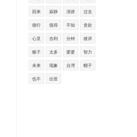
回来
寂静
演讲
过去
德行
值得
不知
贪欲
心灵
吉利
分钟
彼岸
猴子
太多
婆婆
智力
未来
现象
台湾
帽子
也不
出世