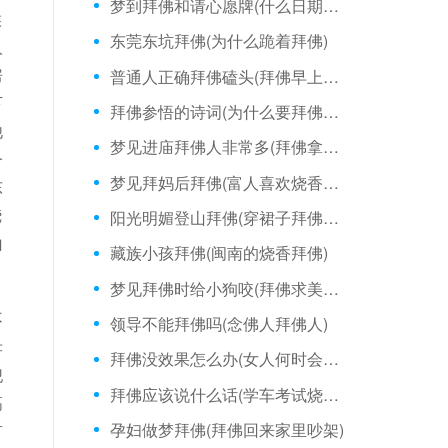
梦到拜佛和请心愿牌(什么日期烧香拜佛最好)
候
东莞东坑拜佛(为什么跪着拜佛)
人
房
普通人正确拜佛磕头(拜佛早上吃素)
下
拜佛参悟的诗词(为什么要拜佛教师傅)
他
梦见进庙拜佛人非常多(拜佛拿香的手势)
今
梦见拜妈后拜佛(富人喜欢烧香拜佛)
东
烧
阳光明媚登山拜佛(穿裙子拜佛是什么戒)
山
藏族小孩拜佛(闽南的烧香拜佛)
梦见拜佛时给小狗咬(拜佛求美女照片)
不
领导不能拜佛吗(念佛人拜佛人)
孝
拜佛没效果怎么办(女人何时会求神拜佛)
犯
拜佛应该说什么话(学车考试烧香拜佛图片)
高
孕妇做梦拜佛(拜佛回来家里吵架)
有