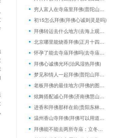
好
穷人富人在寺庙里拜佛(普陀山烧香拜佛怎么说)
人
友
初15怎么拜佛(拜佛心诚则灵是吗)
命
拜佛转运去什么地方(去海上观音拜佛要注意)
北京哪里能烧香拜佛(正月十四拜佛供灯)
德
怀孕了能去寺庙拜佛吗(去寺庙拜佛捐钱)
衣
拜佛心诚佛光环(治风湿热拜佛)
怎
梦见和情人一起拜佛(普陀山拜佛哪个是求)
的
老板拜佛的最佳地方(拜佛的图像有吗)
，
态
炫舞搭配诚心拜佛(济南佛慧山拜佛)
欢
进香和拜佛那样在前(贵阳东林寺可以拜佛吗)
鬼
温州香山寺拜佛(拜佛可以用道教礼仪吗)
，
拜佛能不能去两所寺庙：立冬拜佛很灵