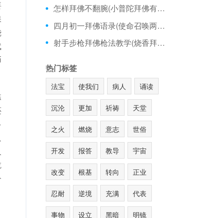
要
怎样拜佛不翻腕(小普陀拜佛有哪几尊)
保
四月初一拜佛语录(使命召唤两指拜佛)
烧
射手步枪拜佛枪法教学(烧香拜佛好词句)
斌
币
热门标签
法宝
使我们
病人
诵读
栋
沉沦
更加
祈祷
天堂
还
多
之火
燃烧
意志
世俗
只
开发
报答
教导
宇宙
人
吃
改变
根基
转向
正业
分
忍耐
逆境
充满
代表
事物
设立
黑暗
明镜