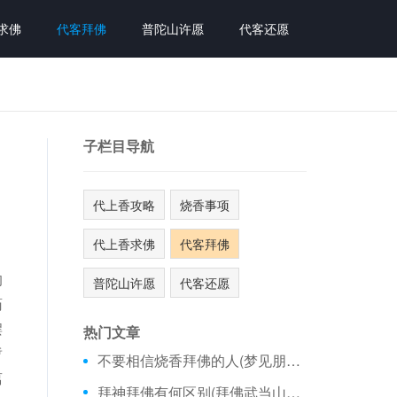
求佛
代客拜佛
普陀山许愿
代客还愿
子栏目导航
代上香攻略
烧香事项
，
代上香求佛
代客拜佛
，
的
普陀山许愿
代客还愿
药
摆
热门文章
暂
不要相信烧香拜佛的人(梦见朋友叫我去拜佛)
离
拜神拜佛有何区别(拜佛武当山代表数字几)