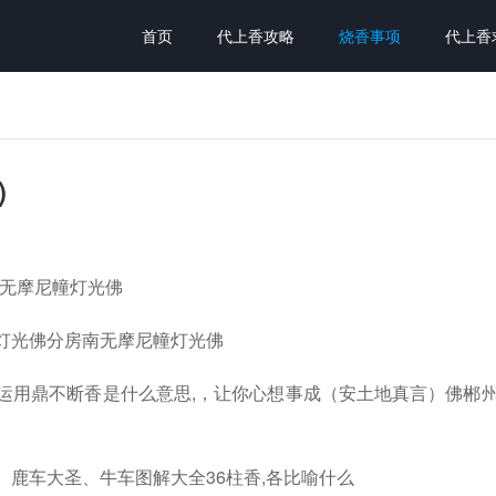
首页
代上香攻略
烧香事项
代上香
)
,无摩尼幢灯光佛
灯光佛分房南无摩尼幢灯光佛
运用鼎不断香是什么意思,，让你心想事成（安土地真言）佛郴
、鹿车大圣、牛车图解大全36柱香,各比喻什么