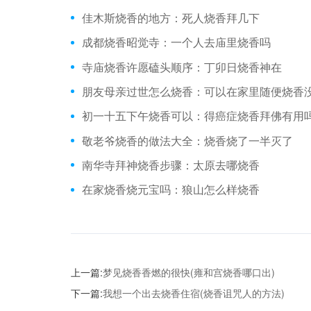
佳木斯烧香的地方：死人烧香拜几下
成都烧香昭觉寺：一个人去庙里烧香吗
寺庙烧香许愿磕头顺序：丁卯日烧香神在
朋友母亲过世怎么烧香：可以在家里随便烧香
初一十五下午烧香可以：得癌症烧香拜佛有用
敬老爷烧香的做法大全：烧香烧了一半灭了
南华寺拜神烧香步骤：太原去哪烧香
在家烧香烧元宝吗：狼山怎么样烧香
上一篇:
梦见烧香香燃的很快(雍和宫烧香哪口出)
下一篇:
我想一个出去烧香住宿(烧香诅咒人的方法)