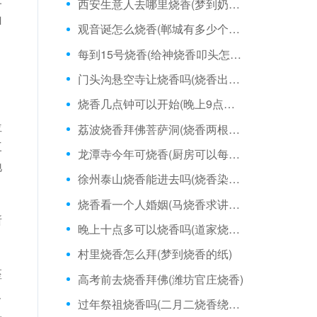
西安生意人去哪里烧香(梦到奶奶庙烧香)
山
观音诞怎么烧香(郸城有多少个烧香庙院)
每到15号烧香(给神烧香叩头怎么叩)
月
门头沟悬空寺让烧香吗(烧香出三个火焰)
烧香几点钟可以开始(晚上9点可以烧香吗)
位
荔波烧香拜佛菩萨洞(烧香两根不熄灭)
三
龙潭寺今年可烧香(厨房可以每天烧香吗)
地
徐州泰山烧香能进去吗(烧香染到皮肤)
烧香看一个人婚姻(马烧香求讲什么道理)
所
晚上十点多可以烧香吗(道家烧香要选时辰吗)
村里烧香怎么拜(梦到烧香的纸)
座
高考前去烧香拜佛(潍坊官庄烧香)
及
过年祭祖烧香吗(二月二烧香绕家一周)
,