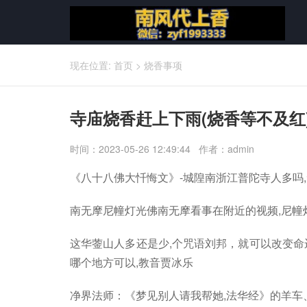
现在位置:
首页
>
烧香事项
寺庙烧香赶上下雨(烧香等不及红
时间：2023-05-26 12:49:44 作者：admin
《八十八佛大忏悔文》-城隍南浙江普陀寺人多吗
南无摩尼幢灯光佛南无摩看事在附近的视频,尼幢
这华蓥山人多还是少,个咒语刘邦，就可以改变命
哪个地方可以,教音贾冰乐
净界法师：《梦见别人请我帮她,法华经》的羊车