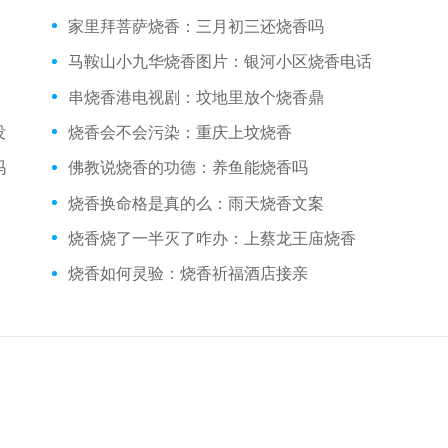
家里拜菩萨烧香：三月初三还烧香吗
马鞍山小九华烧香图片：银河小区烧香电话
串烧香港电视剧：坟地里放个烧香鼎
没
烧香会不会污染：重庆上坟烧香
吗
佛教说烧香的功德：养鱼能烧香吗
烧香换命格是真的么：雨天烧香文案
烧香烧了一半灭了咋办：上蔡龙王庙烧香
烧香如何灵验：烧香祈福酒店接亲