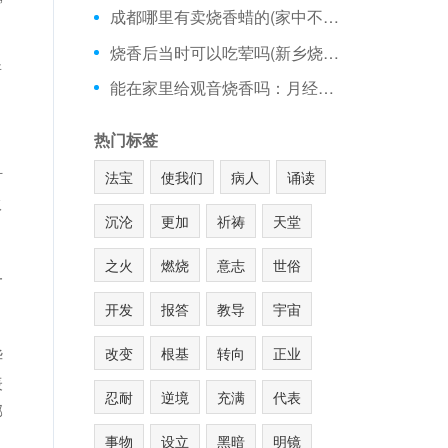
成都哪里有卖烧香蜡的(家中不烧香的后果)
烧香后当时可以吃荤吗(新乡烧香哪里好)
所
能在家里给观音烧香吗：月经来能上庙里烧香
热门标签
，
针
法宝
使我们
病人
诵读
伙
沉沦
更加
祈祷
天堂
之火
燃烧
意志
世俗
一
开发
报答
教导
宇宙
改变
根基
转向
正业
华
表
忍耐
逆境
充满
代表
郝
事物
设立
黑暗
明镜