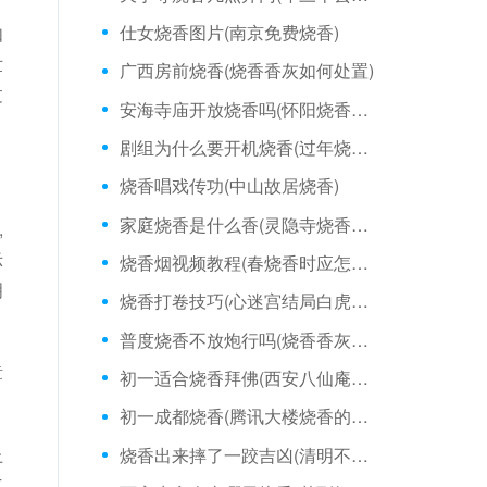
仕女烧香图片(南京免费烧香)
如
世
广西房前烧香(烧香香灰如何处置)
过
安海寺庙开放烧香吗(怀阳烧香今年可以烧吗)
剧组为什么要开机烧香(过年烧香是什么感觉)
烧香唱戏传功(中山故居烧香)
家庭烧香是什么香(灵隐寺烧香拜佛的姿势)
,
示
烧香烟视频教程(春烧香时应怎样说)
明
烧香打卷技巧(心迷宫结局白虎烧香)
普度烧香不放炮行吗(烧香香灰掉落在香炉里)
章
初一适合烧香拜佛(西安八仙庵烧香多钱)
初一成都烧香(腾讯大楼烧香的地方)
烧香出来摔了一跤吉凶(清明不适合烧香吧)
上
三