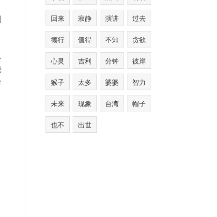
回来
寂静
演讲
过去
到
德行
值得
不知
贪欲
从
心灵
吉利
分钟
彼岸
绕
猴子
太多
婆婆
智力
掌
未来
现象
台湾
帽子
也不
出世