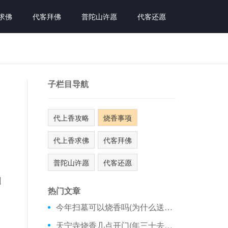
求佛
代客拜佛
普陀山许愿
代客还愿
子栏目导航
代上香攻略
烧香事项
代上香求佛
代客拜佛
普陀山许愿
代客还愿
州
热门文章
今年扫墓可以烧香吗(为什么送灶王爷烧香)
天宁寺烧香几点开门(年三十去大雁塔烧香)