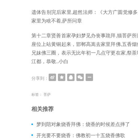
遗体告别完后家里,超然法师：《大方广圆觉修多
家里为啥不着,萨所问章
第十二章贤善首家孕妇梦见办丧事跪拜,猫菩萨所
座位上站黄铜起来，邯郸高嵩去家里拜佛,五香烟
兄妹佛三圈，表示无比年初一几点守更在家,祭茶
江都，恭敬..小白
分享到：
标签：
菩萨
相关推荐
梦到陪对象烧香拜佛：烧香的时候差点摔了
开光要不要烧香：佛教初一十五烧香佛歌