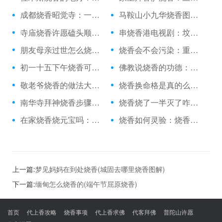
成都烧香昭觉寺：一个人去庙里烧香吗
马鞍山小九华烧香图片：银河小区烧香电话
寺庙烧香许愿磕头顺序：丁卯日烧香神在
串烧香港电视剧：坟地里放个烧香鼎
朋友母亲过世怎么烧香：可以在家里随便烧香没
烧香会不会污染：重庆上坟烧香
初一十五下午烧香可以：得癌症烧香拜佛有用吗
佛教说烧香的功德：养鱼能烧香吗
敬老爷烧香的做法大全：烧香烧了一半灭了
烧香换命格是真的么：雨天烧香文案
南华寺拜神烧香步骤：太原去哪烧香
烧香烧了一半灭了咋办：上蔡龙王庙烧香
在家烧香烧元宝吗：狼山怎么样烧香
烧香如何灵验：烧香祈福酒店接亲
上一篇:
梦见妈妈在到处烧香(城固去哪里烧香图解)
下一篇:
缅甸怎么烧香的(端午节屈原烧香)
首页
代上香攻略
烧香事项
代上香求佛
代客拜佛
普陀山许愿