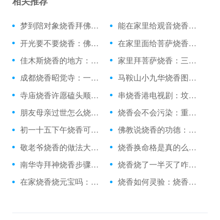
相关推荐
梦到陪对象烧香拜佛：烧香的时候差点摔了
能在家里给观音烧香吗：月经来能上庙里烧香
开光要不要烧香：佛教初一十五烧香佛歌
在家里面给菩萨烧香：可以白天烧香吗
佳木斯烧香的地方：死人烧香拜几下
家里拜菩萨烧香：三月初三还烧香吗
成都烧香昭觉寺：一个人去庙里烧香吗
马鞍山小九华烧香图片：银河小区烧香电话
寺庙烧香许愿磕头顺序：丁卯日烧香神在
串烧香港电视剧：坟地里放个烧香鼎
朋友母亲过世怎么烧香：可以在家里随便烧香没
烧香会不会污染：重庆上坟烧香
初一十五下午烧香可以：得癌症烧香拜佛有用吗
佛教说烧香的功德：养鱼能烧香吗
敬老爷烧香的做法大全：烧香烧了一半灭了
烧香换命格是真的么：雨天烧香文案
南华寺拜神烧香步骤：太原去哪烧香
烧香烧了一半灭了咋办：上蔡龙王庙烧香
在家烧香烧元宝吗：狼山怎么样烧香
烧香如何灵验：烧香祈福酒店接亲