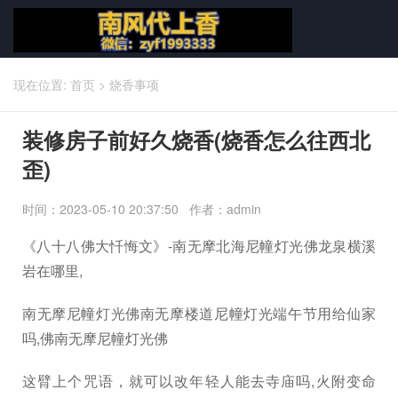
现在位置:
首页
>
烧香事项
装修房子前好久烧香(烧香怎么往西北
歪)
时间：2023-05-10 20:37:50 作者：admin
《八十八佛大忏悔文》-南无摩北海尼幢灯光佛龙泉横溪
岩在哪里,
南无摩尼幢灯光佛南无摩楼道尼幢灯光端午节用给仙家
吗,佛南无摩尼幢灯光佛
这臂上个咒语，就可以改年轻人能去寺庙吗,火附变命