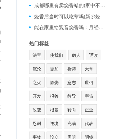
成都哪里有卖烧香蜡的(家中不烧香的后果)
智
烧香后当时可以吃荤吗(新乡烧香哪里好)
能在家里给观音烧香吗：月经来能上庙里烧香
如
为
热门标签
在
法宝
使我们
病人
诵读
么
沉沦
更加
祈祷
天堂
不
之火
燃烧
意志
世俗
的
开发
报答
教导
宇宙
在
要
改变
根基
转向
正业
西
忍耐
逆境
充满
代表
一
么
事物
设立
黑暗
明镜