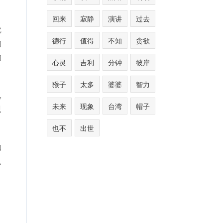
回来
寂静
演讲
过去
觉
德行
值得
不知
贪欲
的
的
心灵
吉利
分钟
彼岸
猴子
太多
婆婆
智力
,
未来
现象
台湾
帽子
观
也不
出世
伽
么