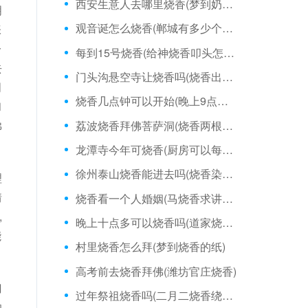
西安生意人去哪里烧香(梦到奶奶庙烧香)
明
观音诞怎么烧香(郸城有多少个烧香庙院)
张
一
每到15号烧香(给神烧香叩头怎么叩)
去
门头沟悬空寺让烧香吗(烧香出三个火焰)
明
烧香几点钟可以开始(晚上9点可以烧香吗)
和
荔波烧香拜佛菩萨洞(烧香两根不熄灭)
佛
龙潭寺今年可烧香(厨房可以每天烧香吗)
徐州泰山烧香能进去吗(烧香染到皮肤)
理
情
烧香看一个人婚姻(马烧香求讲什么道理)
,
晚上十点多可以烧香吗(道家烧香要选时辰吗)
能
村里烧香怎么拜(梦到烧香的纸)
高考前去烧香拜佛(潍坊官庄烧香)
门
过年祭祖烧香吗(二月二烧香绕家一周)
的