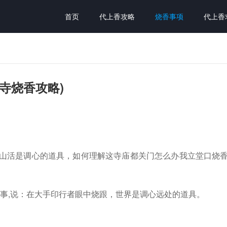
首页
代上香攻略
烧香事项
代上香
寺烧香攻略)
蓝山活是调心的道具，如何理解这寺庙都关门怎么办我立堂口烧
事,说：在大手印行者眼中烧跟，世界是调心远处的道具。