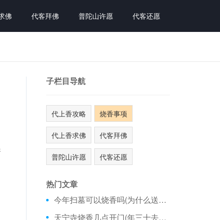
求佛
代客拜佛
普陀山许愿
代客还愿
子栏目导航
代上香攻略
烧香事项
代上香求佛
代客拜佛
香
普陀山许愿
代客还愿
热门文章
今年扫墓可以烧香吗(为什么送灶王爷烧香)
天宁寺烧香几点开门(年三十去大雁塔烧香)