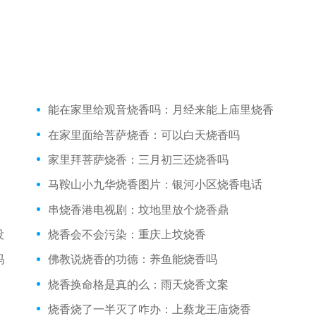
能在家里给观音烧香吗：月经来能上庙里烧香
在家里面给菩萨烧香：可以白天烧香吗
家里拜菩萨烧香：三月初三还烧香吗
马鞍山小九华烧香图片：银河小区烧香电话
串烧香港电视剧：坟地里放个烧香鼎
没
烧香会不会污染：重庆上坟烧香
吗
佛教说烧香的功德：养鱼能烧香吗
烧香换命格是真的么：雨天烧香文案
烧香烧了一半灭了咋办：上蔡龙王庙烧香