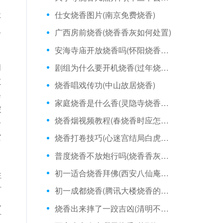
仕女烧香图片(南京免费烧香)
体
人
广西房前烧香(烧香香灰如何处置)
安海寺庙开放烧香吗(怀阳烧香今年可以烧吗)
间
剧组为什么要开机烧香(过年烧香是什么感觉)
道
烧香唱戏传功(中山故居烧香)
修
家庭烧香是什么香(灵隐寺烧香拜佛的姿势)
破
烧香烟视频教程(春烧香时应怎样说)
一
空
烧香打卷技巧(心迷宫结局白虎烧香)
普度烧香不放炮行吗(烧香香灰掉落在香炉里)
初一适合烧香拜佛(西安八仙庵烧香多钱)
住
时
初一成都烧香(腾讯大楼烧香的地方)
么
烧香出来摔了一跤吉凶(清明不适合烧香吧)
有