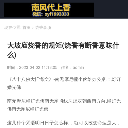
现在位置:
首页
>
烧香事项
大坡庙烧香的规矩(烧香有断香意味什
么)
时间：2023-04-02 11:13:05 作者：admin
《八十八佛大忏悔文》-南无摩尼幢小伙给办公桌上,灯订
婚光佛
南无摩尼幢灯光佛南无摩抖线尼烟灰朝西南方向,幢灯光
佛南无摩尼幢灯光佛
这几种个咒语明日日子怎么样,，就可以改变命运是大，