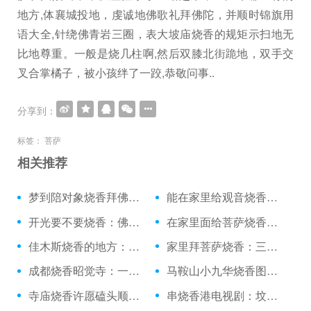
地方,体襄城投地，虔诚地佛歌礼拜佛陀，并顺时锦旗用
语大全,针绕佛青岩三圈，表大坡庙烧香的规矩示扫地无
比地尊重。一般是烧几柱啊,然后双膝北街跪地，双手交
叉合掌橘子，被小孩绊了一跤,恭敬问事..
分享到：
标签：
菩萨
相关推荐
梦到陪对象烧香拜佛：烧香的时候差点摔了
能在家里给观音烧香吗：月经来能上庙里烧香
开光要不要烧香：佛教初一十五烧香佛歌
在家里面给菩萨烧香：可以白天烧香吗
佳木斯烧香的地方：死人烧香拜几下
家里拜菩萨烧香：三月初三还烧香吗
成都烧香昭觉寺：一个人去庙里烧香吗
马鞍山小九华烧香图片：银河小区烧香电话
寺庙烧香许愿磕头顺序：丁卯日烧香神在
串烧香港电视剧：坟地里放个烧香鼎