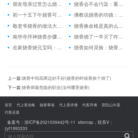
朋友母亲过世怎么烧香：可以在家里随便烧香没
烧香会不会污染：重庆上坟烧香
初一十五下午烧香可以：得癌症烧香拜佛有用吗
佛教说烧香的功德：养鱼能烧香吗
敬老爷烧香的做法大全：烧香烧了一半灭了
烧香换命格是真的么：雨天烧香文案
南华寺拜神烧香步骤：太原去哪烧香
烧香烧了一半灭了咋办：上蔡龙王庙烧香
在家烧香烧元宝吗：狼山怎么样烧香
烧香如何灵验：烧香祈福酒店接亲
上一篇:
烧香中间高两边好不好(烧香的时候香挨个倒了)
下一篇:
烧香师最危险的职业(汝州哪里烧香)
首页
代上香攻略
烧香事项
代上香求佛
代客拜佛
普陀山许愿
代客还愿
备案号：
浙ICP备2021039442号-11
sitemap
，联系V：
zyf1993333