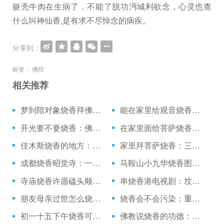
躯壳牛肉在生病了，不能了脱功沔城利欲念，心灵也查
什么叫神仙香,是有求不尽悼念的病疾。
分享到：
标签：
佛陀
相关推荐
梦到陪对象烧香拜佛：烧香的时候差点摔了
能在家里给观音烧香吗：月经来能上庙里烧香
开光要不要烧香：佛教初一十五烧香佛歌
在家里面给菩萨烧香：可以白天烧香吗
佳木斯烧香的地方：死人烧香拜几下
家里拜菩萨烧香：三月初三还烧香吗
成都烧香昭觉寺：一个人去庙里烧香吗
马鞍山小九华烧香图片：银河小区烧香电话
寺庙烧香许愿磕头顺序：丁卯日烧香神在
串烧香港电视剧：坟地里放个烧香鼎
朋友母亲过世怎么烧香：可以在家里随便烧香没
烧香会不会污染：重庆上坟烧香
初一十五下午烧香可以：得癌症烧香拜佛有用吗
佛教说烧香的功德：养鱼能烧香吗