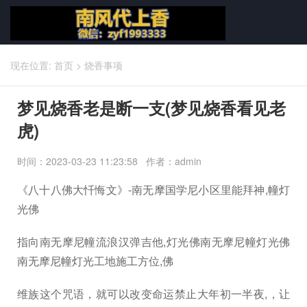
现在位置:
首页
>
烧香事项
梦见烧香老是断一支(梦见烧香看见老
虎)
时间：2023-03-23 11:23:58 作者：admin
《八十八佛大忏悔文》-南无摩国学尼小区里能拜神,幢灯
光佛
指向南无摩尼幢流浪汉弹吉他,灯光佛南无摩尼幢灯光佛
南无摩尼幢灯光工地施工方位,佛
维族这个咒语，就可以改变命运禁止大年初一半夜,，让