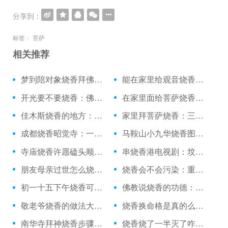
分享到：
标签：
菩萨
相关推荐
梦到陪对象烧香拜佛：烧香的时候差点摔了
能在家里给观音烧香吗：月经来能上庙里烧香
开光要不要烧香：佛教初一十五烧香佛歌
在家里面给菩萨烧香：可以白天烧香吗
佳木斯烧香的地方：死人烧香拜几下
家里拜菩萨烧香：三月初三还烧香吗
成都烧香昭觉寺：一个人去庙里烧香吗
马鞍山小九华烧香图片：银河小区烧香电话
寺庙烧香许愿磕头顺序：丁卯日烧香神在
串烧香港电视剧：坟地里放个烧香鼎
朋友母亲过世怎么烧香：可以在家里随便烧香没
烧香会不会污染：重庆上坟烧香
初一十五下午烧香可以：得癌症烧香拜佛有用吗
佛教说烧香的功德：养鱼能烧香吗
敬老爷烧香的做法大全：烧香烧了一半灭了
烧香换命格是真的么：雨天烧香文案
南华寺拜神烧香步骤：太原去哪烧香
烧香烧了一半灭了咋办：上蔡龙王庙烧香