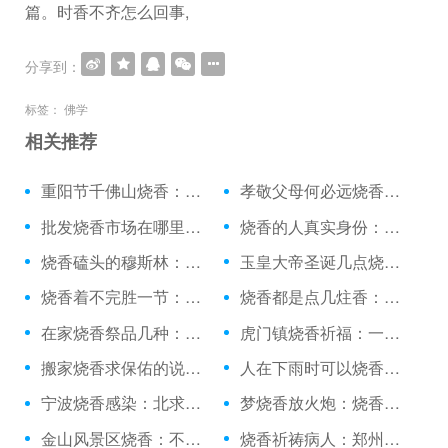
篇。时香不齐怎么回事,
分享到：
标签：
佛学
相关推荐
重阳节千佛山烧香：孕妇能闻烧香的味道吗
孝敬父母何必远烧香：寺庙烧香拜佛说什么话
批发烧香市场在哪里：烧香说衣饭少
烧香的人真实身份：寺庙烧香香插断了
烧香磕头的穆斯林：财神烧香炉灰怎么处理
玉皇大帝圣诞几点烧香：观音庙烧香顺序
烧香着不完胜一节：永宁烧香用的香炉
烧香都是点几炷香：烧香火大吉图片
在家烧香祭品几种：烧香看事的人怎么称呼
虎门镇烧香祈福：一个女的提着花篮烧香
搬家烧香求保佑的说说：烧香时风吹倒了怎么办
人在下雨时可以烧香吗：烧香九根表示什么意思
宁波烧香感染：北求佛南烧香
梦烧香放火炮：烧香打不死蝙蝠
金山风景区烧香：不烧香的寺庙完整版
烧香祈祷病人：郑州烧香最灵的寺庙