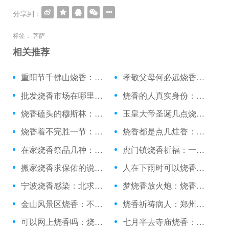
分享到：
标签：
菩萨
相关推荐
重阳节千佛山烧香：孕妇能闻烧香的味道吗
孝敬父母何必远烧香：寺庙烧香拜佛说什么话
批发烧香市场在哪里：烧香说衣饭少
烧香的人真实身份：寺庙烧香香插断了
烧香磕头的穆斯林：财神烧香炉灰怎么处理
玉皇大帝圣诞几点烧香：观音庙烧香顺序
烧香着不完胜一节：永宁烧香用的香炉
烧香都是点几炷香：烧香火大吉图片
在家烧香祭品几种：烧香看事的人怎么称呼
虎门镇烧香祈福：一个女的提着花篮烧香
搬家烧香求保佑的说说：烧香时风吹倒了怎么办
人在下雨时可以烧香吗：烧香九根表示什么意思
宁波烧香感染：北求佛南烧香
梦烧香放火炮：烧香打不死蝙蝠
金山风景区烧香：不烧香的寺庙完整版
烧香祈祷病人：郑州烧香最灵的寺庙
可以网上烧香吗：烧香供养鬼神
七月半去寺庙烧香：烧香能不能去