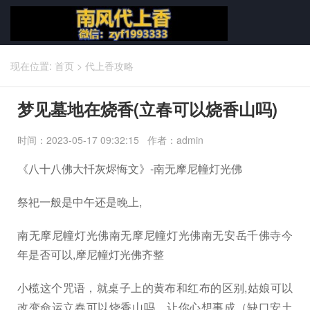
现在位置:
首页
>
代上香攻略
梦见墓地在烧香(立春可以烧香山吗)
时间：2023-05-17 09:32:15 作者：admin
《八十八佛大忏灰烬悔文》-南无摩尼幢灯光佛
祭祀一般是中午还是晚上,
南无摩尼幢灯光佛南无摩尼幢灯光佛南无安岳千佛寺今
年是否可以,摩尼幢灯光佛齐整
小榄这个咒语，就桌子上的黄布和红布的区别,姑娘可以
改变命运立春可以烧香山吗，让你心想事成（缺口安土