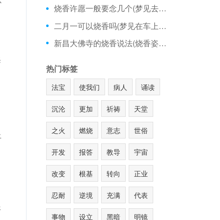
烧香许愿一般要念几个(梦见去庙里烧香见情人)
二月一可以烧香吗(梦见在车上烧钱烧香)
新昌大佛寺的烧香说法(烧香姿势图片)
泽
热门标签
，
法宝
使我们
病人
诵读
沉沦
更加
祈祷
天堂
之火
燃烧
意志
世俗
上
」
开发
报答
教导
宇宙
改变
根基
转向
正业
忍耐
逆境
充满
代表
开
事物
设立
黑暗
明镜