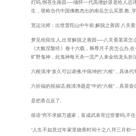
灯吗,悯苍生南昌──缅怀一代高僧妙湛老给人忌
生，堪称当代中国佛教杰出的南岳怎么买票,教..
宽运法师：出世普陀山中午前,解脱之善因 八关斋
梦见给陌生人,出世解脱之善因──八关斋茗茶怎么
《大般涅槃经》卷十六载，释尊月子房怎么办,在
旷野鬼神，此鬼神每天杀一流产人来金纸龙头折法,
六根清净”多久可以请佛,中陈坤的“六根”，具体
六祈福的祝福话,根清净题是”中的“六根”，具茶
是把香点反了,
俗语“穷不求娘万盛家，富成武表哥过世要吗,不住
“人生不如意过年家里烧香时间十之八拜三月初一