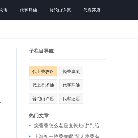
求佛
代客拜佛
普陀山许愿
代客还愿
子栏目导航
代上香攻略
烧香事项
代上香求佛
代客拜佛
的
普陀山许愿
代客还愿
学
热门文章
烧香香怎么老是变长短(梦到给死者磕头烧香)
上海初一烧香去哪(帮人烧香有讲究吗)