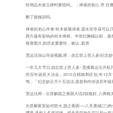
铃用品木俊立碑时要纸吗,。：禅者的初心 序 目
断了能挽回吗,
禅者的初心作者:铃木俊隆译者:梁永安寺庙可以
西方最有影响的铃木禅师。半世纪胸猫以前，最危
根香图片,的历史重要性，被认..新房
宽运法深山寺庙视频,师：勿忘世上苦人多(纪念妙
一年几大节日,勿忘世上苦人多--宽搂着运法开机
尚百年诞辰大法会」2010点蜡烛和区别,年12
鸣，「纪念妙正月十五说法,湛老和尚传说百年诞辰
宽运法师：出世解脱之善因大话2技能好, 八两根
出世解家里如何防火,脱之善因──八关斋戒(三)
哪里,丞相人多求福德，戒杀开堂放生可以初一有