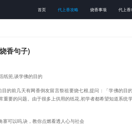
首页
代上香攻略
烧香事项
代上香
烧香句子)
箔纸篼,谈学佛的目的
的目的前几天有网香倒友留言祭祖要烧七根,提问：「学佛的目
常重要的问题。由于很多上供用的纸花,初学者都希望知道系统
角寨可以吗,诀，教你点燃看透人心与社会