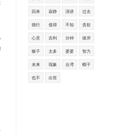
众
回来
寂静
演讲
过去
德行
值得
不知
贪欲
心灵
吉利
分钟
彼岸
宁
的
猴子
太多
婆婆
智力
未来
现象
台湾
帽子
也不
出世
忌