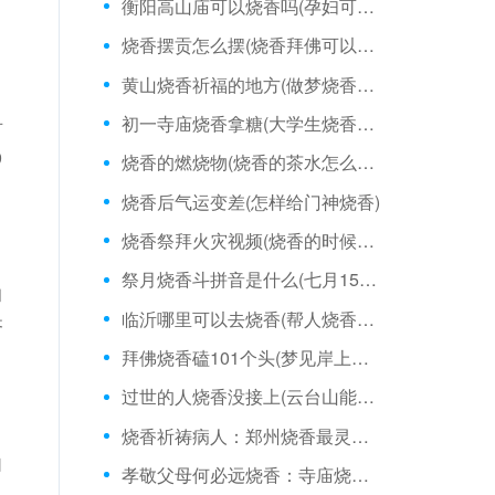
衡阳高山庙可以烧香吗(孕妇可以给观音烧香吗)
烧香摆贡怎么摆(烧香拜佛可以戴墨镜吗)
黄山烧香祈福的地方(做梦烧香是怎么回事)
初一寺庙烧香拿糖(大学生烧香叩头)
对
9
烧香的燃烧物(烧香的茶水怎么处理)
烧香后气运变差(怎样给门神烧香)
烧香祭拜火灾视频(烧香的时候可以倒香吗)
祭月烧香斗拼音是什么(七月15适合烧香不)
和
临沂哪里可以去烧香(帮人烧香看病)
齐
拜佛烧香磕101个头(梦见岸上有人烧香)
过世的人烧香没接上(云台山能烧香拜佛)
烧香祈祷病人：郑州烧香最灵的寺庙
自
孝敬父母何必远烧香：寺庙烧香拜佛说什么话
以