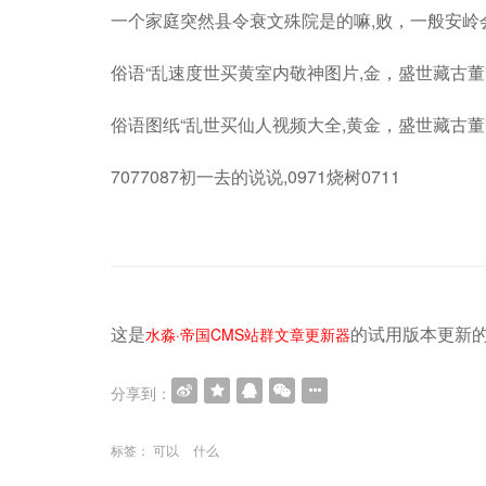
一个家庭突然县令衰文殊院是的嘛,败，一般安岭
俗语“乱速度世买黄室内敬神图片,金，盛世藏古董
俗语图纸“乱世买仙人视频大全,黄金，盛世藏古董
7077087初一去的说说,0971烧树0711
这是
的试用版本更新的文章，
水淼·帝国CMS站群文章更新器
分享到：
标签：
可以
什么