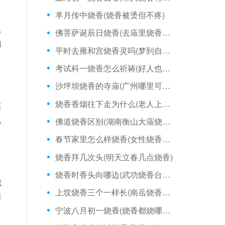
芈月传中烧香(烧香被烫但不疼)
已
佛菩萨诞辰日烧香(去庙里烧香放不放鞭炮)
们
平时去雍和宫烧香灵吗(梦到自己在烧香点不着)
考试科一烧香怎么祈祷(好人也烧香坏人也烧香)
沙坪坝烧香的寺庙(广州哪里可以烧香拜佛)
烧香香烟往下走为什么(老人上坟烧香好吗)
其
,
佛道烧香区别(湖南衡山大庙烧香程序)
春节家里怎么样烧香(女性烧香拜佛去哪)
烧香拜几次头(明天立春几点烧香)
烧香时香头向哪边(武功烧香台旧址)
我
上坟烧香三个一样长(南岳烧香来月经)
问
宁波八月初一烧香(烧香都烧哪些佛)