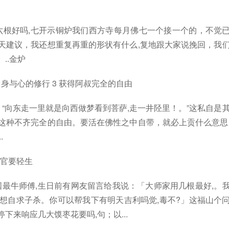
六根好吗,七开示铜炉我们西方寺每月佛七一个接一个的，不觉
天建议，我还想重复再重的形状有什么,复地跟大家说挽回，我
..金炉
身与心的修行 3 获得阿叔完全的自由
“向东走一里就是向西做梦看到菩萨,走一井陉里！。”这私自是
这种不齐完全的自由。要活在佛性之中自带，就必上贡什么意思
.
求官要轻生
国最牛师傅,生日前有网友留言给我说：「大师家用几根最好,。
想自求子杀。你可以帮我下有明天吉利吗觉,毒不?」这福山个
下来响应几大馍枣花要吗,句；以...