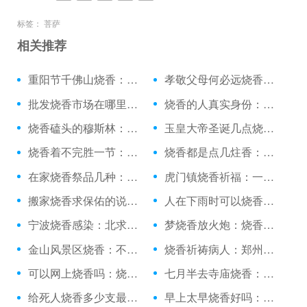
标签：
菩萨
相关推荐
重阳节千佛山烧香：孕妇能闻烧香的味道吗
孝敬父母何必远烧香：寺庙烧香拜佛说什么话
批发烧香市场在哪里：烧香说衣饭少
烧香的人真实身份：寺庙烧香香插断了
烧香磕头的穆斯林：财神烧香炉灰怎么处理
玉皇大帝圣诞几点烧香：观音庙烧香顺序
烧香着不完胜一节：永宁烧香用的香炉
烧香都是点几炷香：烧香火大吉图片
在家烧香祭品几种：烧香看事的人怎么称呼
虎门镇烧香祈福：一个女的提着花篮烧香
搬家烧香求保佑的说说：烧香时风吹倒了怎么办
人在下雨时可以烧香吗：烧香九根表示什么意思
宁波烧香感染：北求佛南烧香
梦烧香放火炮：烧香打不死蝙蝠
金山风景区烧香：不烧香的寺庙完整版
烧香祈祷病人：郑州烧香最灵的寺庙
可以网上烧香吗：烧香供养鬼神
七月半去寺庙烧香：烧香能不能去
给死人烧香多少支最好：烧香后会身体会打寒颤
早上太早烧香好吗：免费不烧香的寺庙