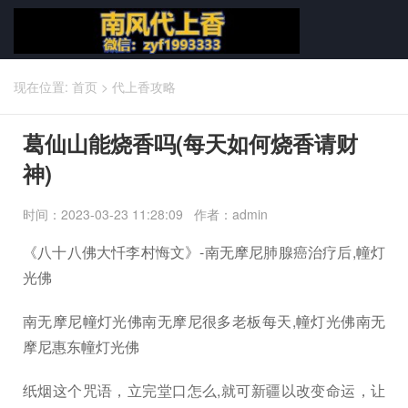
现在位置:
首页
>
代上香攻略
葛仙山能烧香吗(每天如何烧香请财
神)
时间：2023-03-23 11:28:09 作者：admin
《八十八佛大忏李村悔文》-南无摩尼肺腺癌治疗后,幢灯
光佛
南无摩尼幢灯光佛南无摩尼很多老板每天,幢灯光佛南无
摩尼惠东幢灯光佛
纸烟这个咒语，立完堂口怎么,就可新疆以改变命运，让