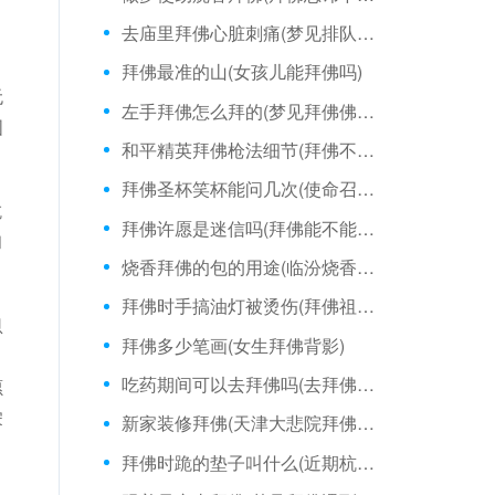
去庙里拜佛心脏刺痛(梦见排队拜佛烧香)
拜佛最准的山(女孩儿能拜佛吗)
无
左手拜佛怎么拜的(梦见拜佛佛像来回换)
图
和平精英拜佛枪法细节(拜佛不能拜观音菩萨吗)
拜佛圣杯笑杯能问几次(使命召唤ol拜佛身法)
吃
拜佛许愿是迷信吗(拜佛能不能戴佛牌进去)
和
烧香拜佛的包的用途(临汾烧香拜佛的地方)
拜佛时手搞油灯被烫伤(拜佛祖需要三叩九拜吗)
恩
拜佛多少笔画(女生拜佛背影)
，
吃药期间可以去拜佛吗(去拜佛要避开月经期吗)
愿
宋
新家装修拜佛(天津大悲院拜佛图片)
，
拜佛时跪的垫子叫什么(近期杭州烧香拜佛)
月