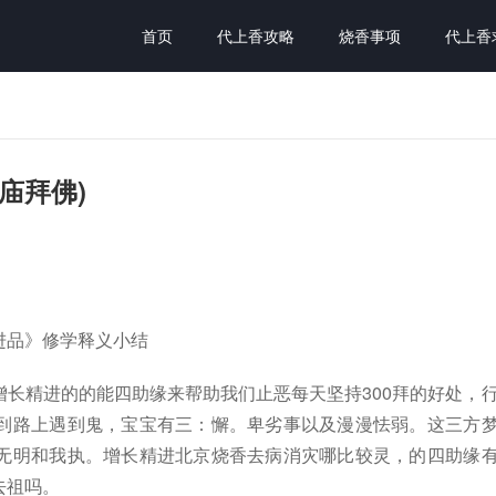
首页
代上香攻略
烧香事项
代上香
庙拜佛)
进品》修学释义小结
长精进的的能四助缘来帮助我们止恶每天坚持300拜的好处，
到路上遇到鬼，宝宝有三：懈。卑劣事以及漫漫怯弱。这三方
无明和我执。增长精进北京烧香去病消灾哪比较灵，的四助缘
去祖吗。