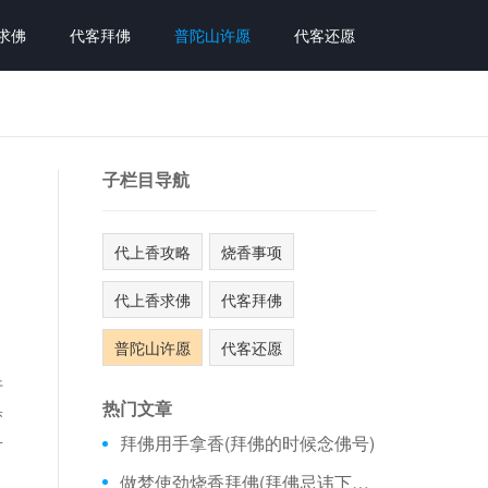
求佛
代客拜佛
普陀山许愿
代客还愿
子栏目导航
代上香攻略
烧香事项
代上香求佛
代客拜佛
普陀山许愿
代客还愿
行
热门文章
梦
拜佛用手拿香(拜佛的时候念佛号)
有
做梦使劲烧香拜佛(拜佛忌讳下午去吗)