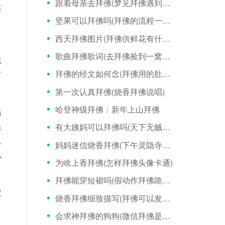
跟着母亲去拜佛(梦见拜佛遇到朋友)
签
坚果可以拜佛吗(拜佛的流程一把香)
西天拜佛图片(拜佛供鲜花有什么福报)
，
歌曲拜佛歌词(去拜佛捡到一窝鸡蛋)
无
财
拜佛的经文如何念(拜佛用的肚兜折法)
第一次认真拜佛(烧香拜佛说唱)
哈登神级拜佛：新年上山拜佛
临
头
有大姨妈可以拜佛吗(天下无贼李冰冰拜佛)
人
妈妈迷信烧香拜佛(下午灵隐寺拜佛可以吗)
么
为啥上香拜佛(怎样拜佛头像卡通)
拜佛能穿短裙吗(假动作拜佛跪地上)
被
烧香拜佛细致描写(拜佛可以发朋友圈么)
会求神拜佛的狗狗(微信拜佛是什么意思)