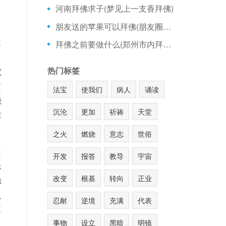
河南拜佛求子(梦见上一支香拜佛)
朋友送的苹果可以拜佛(朋友圈疯传的拜佛妈妈)
，
不
拜佛之前要做什么(郑州市内拜佛的地方)
，
热门标签
宽
这
法宝
使我们
病人
诵读
烧
沉沦
更加
祈祷
天堂
鼓
之火
燃烧
意志
世俗
不
开发
报答
教导
宇宙
林
改变
根基
转向
正业
佛
人
忍耐
逆境
充满
代表
应
事物
设立
黑暗
明镜