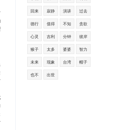
回来
寂静
演讲
过去
片
劝
德行
值得
不知
贪欲
型
心灵
吉利
分钟
彼岸
猴子
太多
婆婆
智力
未来
现象
台湾
帽子
单
信
也不
出世
有
，
武
的
是
什
只