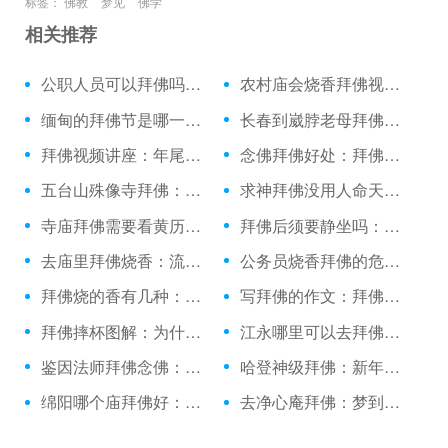
标签：
佛教
梦见
佛学
相关推荐
公职人员可以拜佛吗：拜佛站着的正确姿势
农村庙会烧香拜佛视频：拜佛与打坐的方法视频
缅甸的拜佛节是哪一天：无袖可以拜佛吗
长春到崴脖老母拜佛：香客拜佛的程序
拜佛视频讲座：年尾拜佛拜第二年的吗
念佛拜佛好处：拜佛闭眼看到光
五台山殊像寺拜佛：女友新篇拜佛记续集
求神拜佛没用人命天定：今年运气很差拜佛祈福
寺庙拜佛需要看黄历吗：江油佛爷洞拜佛
拜佛后须要静坐吗：潮汕拜佛洗手
去庙里拜佛烧香：流了产可以拜佛吗
公务员烧香拜佛的危害：拜佛枪法表情教学
拜佛烧的香有几种：金华哪里拜佛灵验
写拜佛的作文：拜佛使人肚子疼
拜佛摔杯图解：为什么拜佛烧香时下雨
江永哪里可以去拜佛吗：拜佛不保佑哪些
鉴因法师拜佛念佛：去德胜岩拜佛
哈登神级拜佛：新年上山拜佛
绵阳哪个庙拜佛好：考科目三拜佛有用吗
去净心庵拜佛：梦到拜佛晕倒