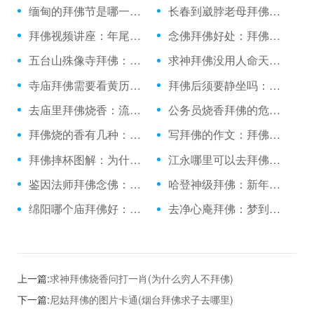
缅甸的拜佛节是哪一天：无袖可以拜佛吗
长春到崴脖老母拜佛：香客拜佛的程序
拜佛视频讲座：年尾拜佛拜第二年的吗
念佛拜佛好处：拜佛闭眼看到光
五台山殊像寺拜佛：女友新篇拜佛记续集
求神拜佛没用人命天定：今年运气很差拜佛祈福
寺庙拜佛需要看黄历吗：江油佛爷洞拜佛
拜佛后须要静坐吗：潮汕拜佛洗手
去庙里拜佛烧香：流了产可以拜佛吗
公务员烧香拜佛的危害：拜佛枪法表情教学
拜佛烧的香有几种：金华哪里拜佛灵验
写拜佛的作文：拜佛使人肚子疼
拜佛摔杯图解：为什么拜佛烧香时下雨
江永哪里可以去拜佛吗：拜佛不保佑哪些
鉴因法师拜佛念佛：去德胜岩拜佛
哈登神级拜佛：新年上山拜佛
绵阳哪个庙拜佛好：考科目三拜佛有用吗
去净心庵拜佛：梦到拜佛晕倒
上一篇:
求神拜佛烧香问打一肖(为什么穷人不拜佛)
下一篇:
尼姑拜佛的图片卡通(烟台拜佛求子去哪里)