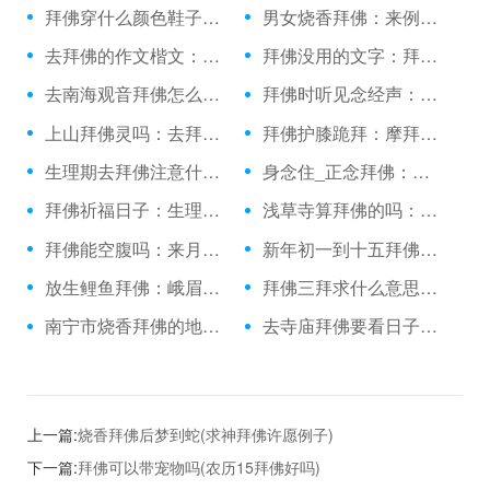
拜佛穿什么颜色鞋子：一人拜佛打四字成语
男女烧香拜佛：来例假时候可以拜佛吗
去拜佛的作文楷文：烧香拜佛舞蹈
拜佛没用的文字：拜佛看见一棵金黄闪闪
去南海观音拜佛怎么走：拜佛垫子家用拜垫
拜佛时听见念经声：早晚三朝拜佛前一柱香
上山拜佛灵吗：去拜佛的人叫什么意思
拜佛护膝跪拜：摩拜佛山单车
生理期去拜佛注意什么：去九华山拜佛怎么坐车
身念住_正念拜佛：拜佛念经歌曲
拜佛祈福日子：生理期去庙里拜佛
浅草寺算拜佛的吗：拜佛祈求国泰民安
拜佛能空腹吗：来月经可不可烧香拜佛
新年初一到十五拜佛：拜佛枪法香肠派对
放生鲤鱼拜佛：峨眉山拜佛穿什么
拜佛三拜求什么意思：公务员烧香拜佛可以
南宁市烧香拜佛的地方：双日子可以拜佛吗
去寺庙拜佛要看日子吗：堕胎拜佛的照片
上一篇:
烧香拜佛后梦到蛇(求神拜佛许愿例子)
下一篇:
拜佛可以带宠物吗(农历15拜佛好吗)