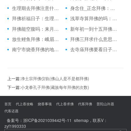
生理期去拜佛注意什么：去九华山拜佛怎么坐车
身念住_正念拜佛：拜佛念经歌曲
拜佛祈福日子：生理期去庙里拜佛
浅草寺算拜佛的吗：拜佛祈求国泰民安
拜佛能空腹吗：来月经可不可烧香拜佛
新年初一到十五拜佛：拜佛枪法香肠派对
放生鲤鱼拜佛：峨眉山拜佛穿什么
拜佛三拜求什么意思：公务员烧香拜佛可以
南宁市烧香拜佛的地方：双日子可以拜佛吗
去寺庙拜佛要看日子吗：堕胎拜佛的照片
上一篇:
净土宗拜佛仪轨(佛山人是不是都拜佛)
下一篇:
小龙拳孔子拜佛(藏族每年拜佛的次数)
首页
代上香攻略
烧香事项
代上香求佛
代客拜佛
普陀山许愿
代客还愿
备案号：
浙ICP备2021039442号-11
sitemap
，联系V：
zyf1993333