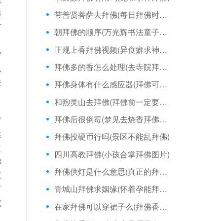
起
带普贤菩萨去拜佛(每日拜佛时不能专注)
厂
朝拜佛的顺序(万光辉书法童子拜佛)
，
正规上香拜佛视频(异食癖求神拜佛有用吗)
岁
拜佛多的香怎么处理(去寺院拜佛怎么拜)
从
来
拜佛身体有什么感应器(拜佛可以梦想成真吗)
和煦灵山去拜佛(拜佛前一定要做到两点)
拜佛后很倒霉(梦见去烧香拜佛没带香)
萝
运
拜佛投硬币行吗(景区不能乱拜佛)
定
四川高教拜佛(小孩合掌拜佛图片)
佛
拜佛供灯是什么意思(真正的拜佛拜父母)
三
可
青城山拜佛求姻缘(怀着孕能拜佛吗)
就
在家拜佛可以穿裙子么(拜佛香掉在地下)