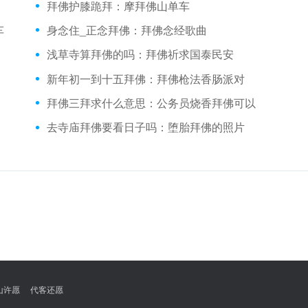
拜佛护膝跪拜：摩拜佛山单车
车
身念住_正念拜佛：拜佛念经歌曲
浅草寺算拜佛的吗：拜佛祈求国泰民安
新年初一到十五拜佛：拜佛枪法香肠派对
拜佛三拜求什么意思：公务员烧香拜佛可以
去寺庙拜佛要看日子吗：堕胎拜佛的照片
山许愿
代客还愿