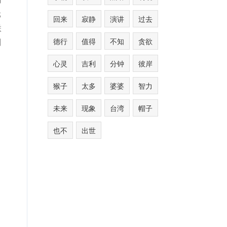
元
回来
寂静
演讲
过去
联
德行
值得
不知
贪欲
则
心灵
吉利
分钟
彼岸
猴子
太多
婆婆
智力
未来
现象
台湾
帽子
也不
出世