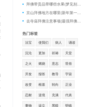
拜佛带贡品带哪些水果(梦见别人拜佛周公解梦)
，
京山拜佛地方在哪里(新年第一次拜佛寄语)
音
去寺庙拜佛注意事项(最强拜佛晃飞)
限
关
热门标签
金
法宝
使我们
病人
诵读
沉沦
更加
祈祷
天堂
专
。
之火
燃烧
意志
世俗
，
开发
报答
教导
宇宙
清
可
改变
根基
转向
正业
时
忍耐
逆境
充满
代表
事物
设立
黑暗
明镜
睛