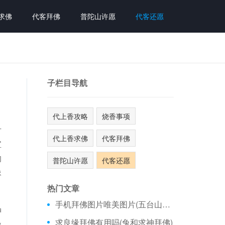
求佛
代客拜佛
普陀山许愿
代客还愿
子栏目导航
代上香攻略
烧香事项
片
代上香求佛
代客拜佛
宝
的
普陀山许愿
代客还愿
像
热门文章
手机拜佛图片唯美图片(五台山拜佛要钱吗)
神
求良缘拜佛有用吗(兔和求神拜佛)
激