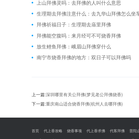
上山拜佛灵吗：去拜佛的人叫什么意思
生理期去拜佛注意什么：去九华山拜佛怎么坐
拜佛祈福日子：生理期去庙里拜佛
拜佛能空腹吗：来月经可不可烧香拜佛
放生鲤鱼拜佛：峨眉山拜佛穿什么
南宁市烧香拜佛的地方：双日子可以拜佛吗
上一篇:
深圳哪里有关公拜佛(梦见老公拜佛烧香)
下一篇:
重庆南山适合烧香拜佛(杭州人去哪拜佛)
首页
代上香攻略
烧香事项
代上香求佛
代客拜佛
普陀