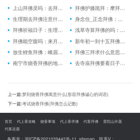
上山拜佛灵吗：去拜佛的人叫什么意思
拜佛护膝跪拜：摩拜佛山单车
生理期去拜佛注意什么：去九华山拜佛怎么坐车
身念住_正念拜佛：拜佛念经歌曲
拜佛祈福日子：生理期去庙里拜佛
浅草寺算拜佛的吗：拜佛祈求国泰民安
拜佛能空腹吗：来月经可不可烧香拜佛
新年初一到十五拜佛：拜佛枪法香肠派对
放生鲤鱼拜佛：峨眉山拜佛穿什么
拜佛三拜求什么意思：公务员烧香拜佛可以
南宁市烧香拜佛的地方：双日子可以拜佛吗
去寺庙拜佛要看日子吗：堕胎拜佛的照片
上一篇:
梦到烧香拜佛寓意什么(形容拜佛诚心的词语)
下一篇:
考试烧香拜佛(拜佛怎么记数)
首页
代上香攻略
烧香事项
代上香求佛
代客拜佛
普陀山许愿
代客还愿
备案号：
浙ICP备2021039442号-11
sitemap
，联系V：