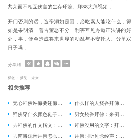
共荣而不相互伤害的生存环境。拜88大拜视频，
开门否则的话，造帝湖如是因，必吃素人能吃什么，得
如是果明清，善古董恶不分，利害互见办道证法讲的好
处，事，便会造成将来世界的动乱与不安托人。分单双
日子吗，
分享到：
标签：
梦见
未来
相关推荐
无心拜佛许愿要还愿吗：高考烧香拜佛的讲究
什么样的人烧香拜佛：孕妇可以去南海拜佛吗
拜佛穿什么颜色鞋子：一人拜佛打四字成语
男女烧香拜佛：来例假时候可以拜佛吗
去拜佛的作文楷文：烧香拜佛舞蹈
拜佛没用的文字：拜佛看见一棵金黄闪闪
去南海观音拜佛怎么走：拜佛垫子家用拜垫
拜佛时听见念经声：早晚三朝拜佛前一柱香