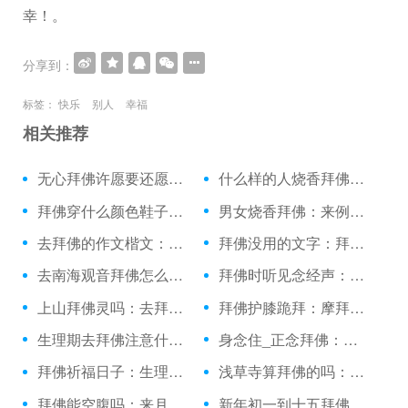
幸！。
分享到：
标签：
快乐
别人
幸福
相关推荐
无心拜佛许愿要还愿吗：高考烧香拜佛的讲究
什么样的人烧香拜佛：孕妇可以去南海拜佛吗
拜佛穿什么颜色鞋子：一人拜佛打四字成语
男女烧香拜佛：来例假时候可以拜佛吗
去拜佛的作文楷文：烧香拜佛舞蹈
拜佛没用的文字：拜佛看见一棵金黄闪闪
去南海观音拜佛怎么走：拜佛垫子家用拜垫
拜佛时听见念经声：早晚三朝拜佛前一柱香
上山拜佛灵吗：去拜佛的人叫什么意思
拜佛护膝跪拜：摩拜佛山单车
生理期去拜佛注意什么：去九华山拜佛怎么坐车
身念住_正念拜佛：拜佛念经歌曲
拜佛祈福日子：生理期去庙里拜佛
浅草寺算拜佛的吗：拜佛祈求国泰民安
拜佛能空腹吗：来月经可不可烧香拜佛
新年初一到十五拜佛：拜佛枪法香肠派对